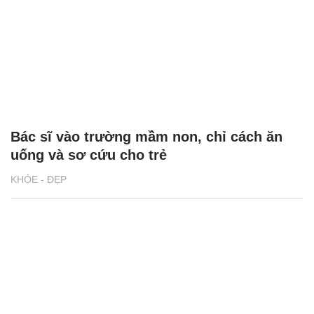
Bác sĩ vào trường mầm non, chỉ cách ăn
uống và sơ cứu cho trẻ
KHỎE - ĐẸP