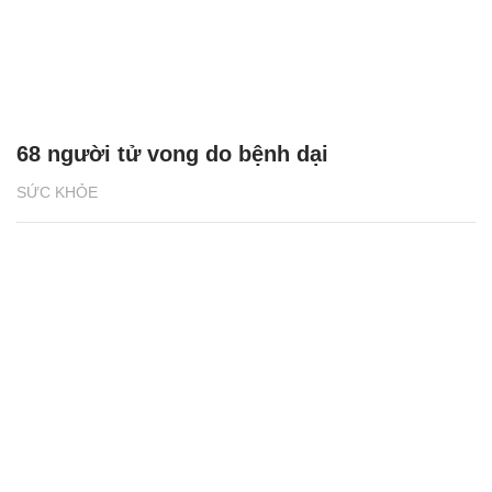
68 người tử vong do bệnh dại
SỨC KHỎE