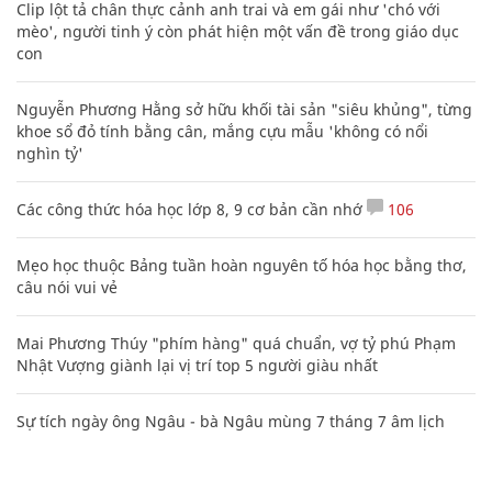
Clip lột tả chân thực cảnh anh trai và em gái như 'chó với
mèo', người tinh ý còn phát hiện một vấn đề trong giáo dục
con
Nguyễn Phương Hằng sở hữu khối tài sản "siêu khủng", từng
khoe sổ đỏ tính bằng cân, mắng cựu mẫu 'không có nổi
nghìn tỷ'
Các công thức hóa học lớp 8, 9 cơ bản cần nhớ
106
Mẹo học thuộc Bảng tuần hoàn nguyên tố hóa học bằng thơ,
câu nói vui vẻ
Mai Phương Thúy "phím hàng" quá chuẩn, vợ tỷ phú Phạm
Nhật Vượng giành lại vị trí top 5 người giàu nhất
Sự tích ngày ông Ngâu - bà Ngâu mùng 7 tháng 7 âm lịch