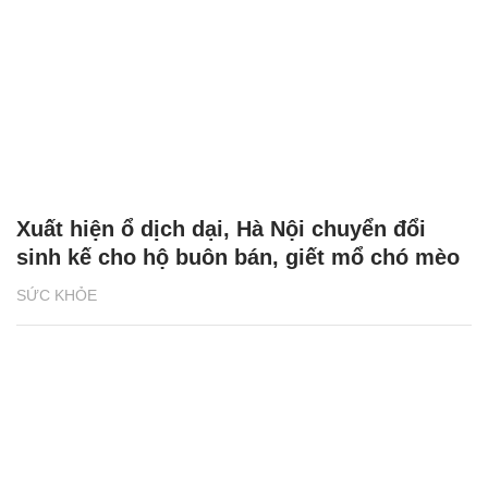
Xuất hiện ổ dịch dại, Hà Nội chuyển đổi
sinh kế cho hộ buôn bán, giết mổ chó mèo
SỨC KHỎE