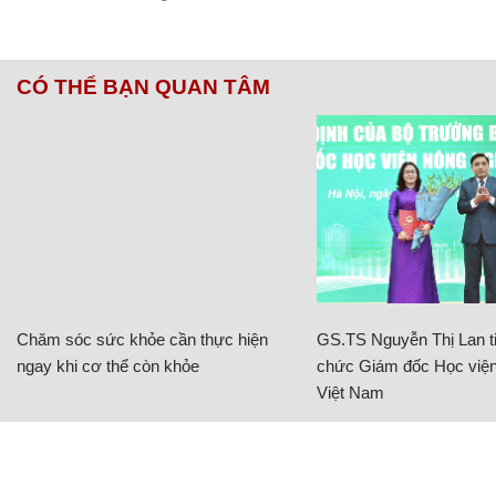
CÓ THỂ BẠN QUAN TÂM
Chăm sóc sức khỏe cần thực hiện
GS.TS Nguyễn Thị Lan ti
ngay khi cơ thể còn khỏe
chức Giám đốc Học viện
Việt Nam