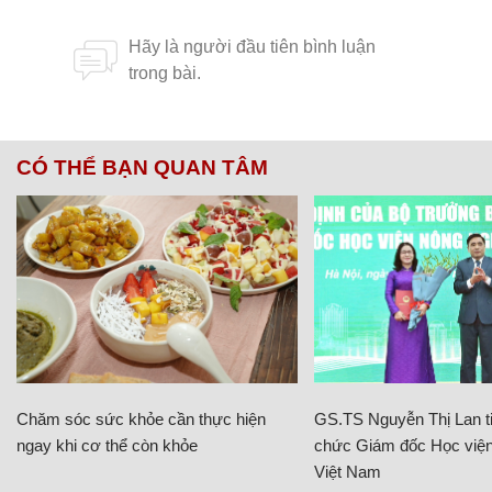
CÓ THỂ BẠN QUAN TÂM
Chăm sóc sức khỏe cần thực hiện
GS.TS Nguyễn Thị Lan ti
ngay khi cơ thể còn khỏe
chức Giám đốc Học viện
Việt Nam