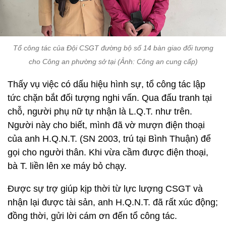
Tổ công tác của Đội CSGT đường bộ số 14 bàn giao đối tượng
cho Công an phường sở tại (Ảnh: Công an cung cấp)
Thấy vụ việc có dấu hiệu hình sự, tổ công tác lập
tức chặn bắt đối tượng nghi vấn. Qua đấu tranh tại
chỗ, người phụ nữ tự nhận là L.Q.T. như trên.
Người này cho biết, mình đã vờ mượn điện thoại
của anh H.Q.N.T. (SN 2003, trú tại Bình Thuận) để
gọi cho người thân. Khi vừa cầm được điện thoại,
bà T. liền lên xe máy bỏ chạy.
Được sự trợ giúp kịp thời từ lực lượng CSGT và
nhận lại được tài sản, anh H.Q.N.T. đã rất xúc động;
đồng thời, gửi lời cám ơn đến tổ công tác.