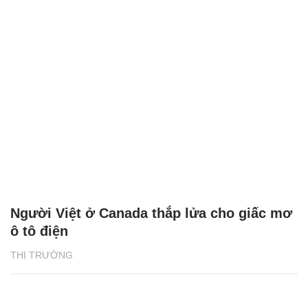
Người Việt ở Canada thắp lửa cho giấc mơ
ô tô điện
THỊ TRƯỜNG