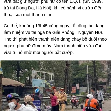
vừa bắt giữ người phụ nữ có tên L.Q.T. (SN 1989,
trú tại Đống Đa, Hà Nội), khi có hành vi cướp điện
thoại của một thanh niên.
Cụ thể, khoảng 13h45 cùng ngày, tổ công tác đang
làm nhiệm vụ tại ngã ba Giải Phóng - Nguyễn Hữu
Thọ thì phát hiện thanh niên đang chạy bộ đuổi theo
người phụ nữ đi xe máy. Nam thanh niên vừa đuổi
vừa tri hô nhờ mọi người bắt cướp.