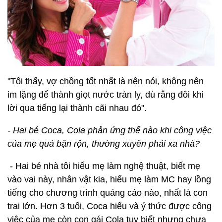
"Tôi thấy, vợ chồng tốt nhất là nên nói, không nên
im lặng để thành giọt nước tràn ly, dù rằng đôi khi
lời qua tiếng lại thành cãi nhau đó".
- Hai bé Coca, Cola phản ứng thế nào khi công việc
của mẹ quá bận rộn, thường xuyên phải xa nhà?
- Hai bé nhà tôi hiểu mẹ làm nghệ thuật, biết mẹ
vào vai này, nhân vật kia, hiểu mẹ làm MC hay lồng
tiếng cho chương trình quảng cáo nào, nhất là con
trai lớn. Hơn 3 tuổi, Coca hiểu và ý thức được công
việc của mẹ còn con gái Cola tuy biết nhưng chưa