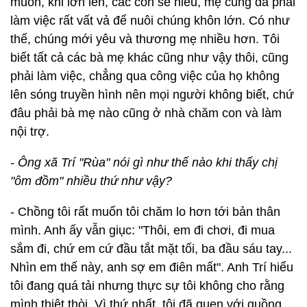
muốn, khi lớn lên, các con sẽ hiểu, mẹ cũng đã phải
làm việc rất vất vả để nuôi chúng khôn lớn. Có như
thế, chúng mới yêu và thương mẹ nhiều hơn. Tôi
biết tất cả các bà mẹ khác cũng như vậy thôi, cũng
phải làm việc, chẳng qua công việc của họ không
lên sóng truyền hình nên mọi người không biết, chứ
đâu phải bà mẹ nào cũng ở nhà chăm con và làm
nội trợ.
- Ông xã Trí "Rùa" nói gì như thế nào khi thấy chị
"ôm đồm" nhiều thứ như vậy?
- Chồng tôi rất muốn tôi chăm lo hơn tới bản thân
mình. Anh ấy vẫn giục: "Thôi, em đi chơi, đi mua
sắm đi, chứ em cứ đầu tắt mặt tối, ba đầu sáu tay...
Nhìn em thế này, anh sợ em điên mất". Anh Trí hiểu
tôi đang quá tải nhưng thực sự tôi không cho rằng
mình thiệt thòi. Vì thứ nhất, tôi đã quen với guồng