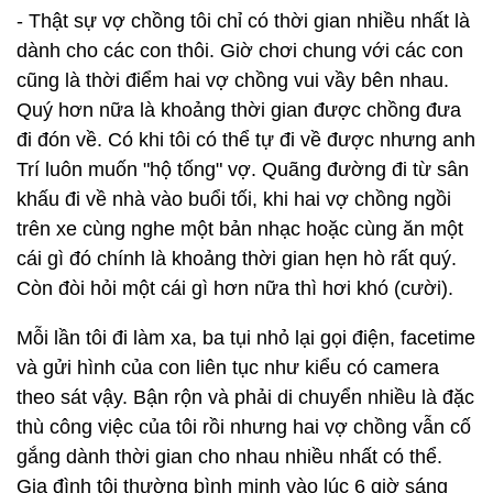
- Thật sự vợ chồng tôi chỉ có thời gian nhiều nhất là
dành cho các con thôi. Giờ chơi chung với các con
cũng là thời điểm hai vợ chồng vui vầy bên nhau.
Quý hơn nữa là khoảng thời gian được chồng đưa
đi đón về. Có khi tôi có thể tự đi về được nhưng anh
Trí luôn muốn "hộ tống" vợ. Quãng đường đi từ sân
khấu đi về nhà vào buổi tối, khi hai vợ chồng ngồi
trên xe cùng nghe một bản nhạc hoặc cùng ăn một
cái gì đó chính là khoảng thời gian hẹn hò rất quý.
Còn đòi hỏi một cái gì hơn nữa thì hơi khó (cười).
Mỗi lần tôi đi làm xa, ba tụi nhỏ lại gọi điện, facetime
và gửi hình của con liên tục như kiểu có camera
theo sát vậy. Bận rộn và phải di chuyển nhiều là đặc
thù công việc của tôi rồi nhưng hai vợ chồng vẫn cố
gắng dành thời gian cho nhau nhiều nhất có thể.
Gia đình tôi thường bình minh vào lúc 6 giờ sáng