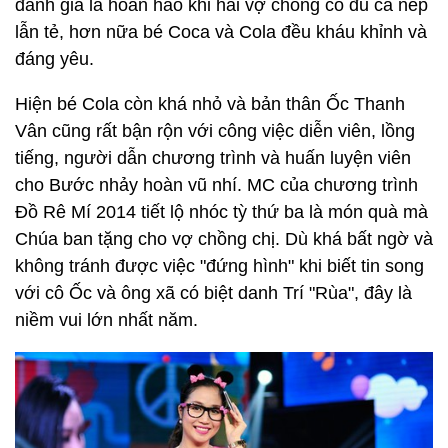
đánh giá là hoàn hảo khi hai vợ chồng có đủ cả nếp
lẫn tẻ, hơn nữa bé Coca và Cola đều kháu khỉnh và
đáng yêu.
Hiện bé Cola còn khá nhỏ và bản thân Ốc Thanh
Vân cũng rất bận rộn với công việc diễn viên, lồng
tiếng, người dẫn chương trình và huấn luyện viên
cho Bước nhảy hoàn vũ nhí. MC của chương trình
Đồ Rê Mí 2014 tiết lộ nhóc tỳ thứ ba là món quà mà
Chúa ban tặng cho vợ chồng chị. Dù khá bất ngờ và
không tránh được việc "đứng hình" khi biết tin song
với cô Ốc và ông xã có biệt danh Trí "Rùa", đây là
niềm vui lớn nhất năm.