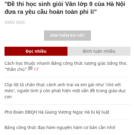
"Đề thi học sinh giỏi Văn lớp 9 của Hà Nội
đưa ra yêu cầu hoàn toàn phi lí"
GIÁO DỤC
XEM THÊM BÀI VIẾT
Đọc nhiều
Bình luận nhiều
Cách học thuộc nhanh Bảng công thức lượng giác bằng thơ,
"thần chú"
17
Clip lột tả chân thực cảnh anh trai và em gái như 'chó với
mèo', người tinh ý còn phát hiện một vấn đề trong giáo dục
con
Phó Đoàn ĐBQH Hà Giang Vương Ngọc Hà bị kỷ luật
Bảng công thức đạo hàm nguyên hàm cơ bản cần nhớ