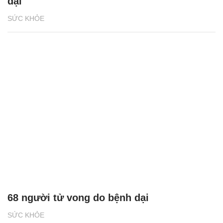
dại
SỨC KHỎE
68 người tử vong do bệnh dại
SỨC KHỎE