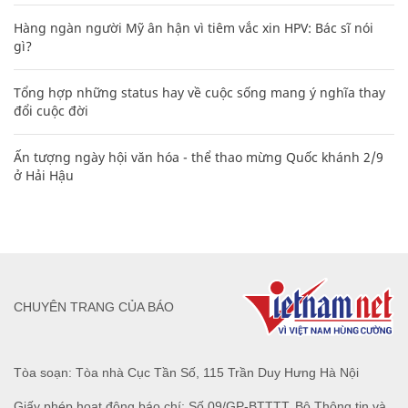
Hàng ngàn người Mỹ ân hận vì tiêm vắc xin HPV: Bác sĩ nói
gì?
Tổng hợp những status hay về cuộc sống mang ý nghĩa thay
đổi cuộc đời
Ấn tượng ngày hội văn hóa - thể thao mừng Quốc khánh 2/9
ở Hải Hậu
CHUYÊN TRANG CỦA BÁO
Tòa soạn: Tòa nhà Cục Tần Số, 115 Trần Duy Hưng Hà Nội
Giấy phép hoạt động báo chí: Số 09/GP-BTTTT, Bộ Thông tin và