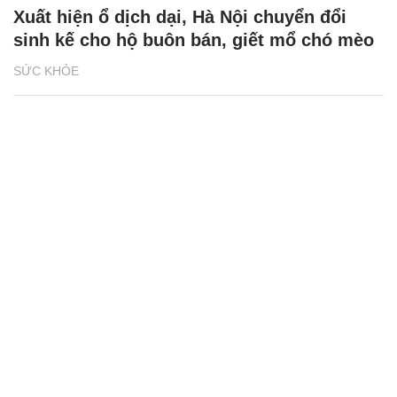
Xuất hiện ổ dịch dại, Hà Nội chuyển đổi
sinh kế cho hộ buôn bán, giết mổ chó mèo
SỨC KHỎE