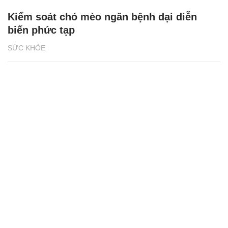
Kiểm soát chó mèo ngăn bệnh dại diễn
biến phức tạp
SỨC KHỎE