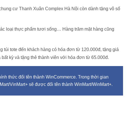
 chung cư Thanh Xuân Complex Hà Nội còn dành tặng vô số
các loại thực phẩm tươi sống… Hàng trăm mặt hàng cũng
g túi tote đến khách hàng có hóa đơn từ 120.000đ, tặng giá
 bất kỳ và tặng thẻ thành viên với hóa đơn từ 65.000đ.
nh thức đổi tên thành WinCommerce. Trong thời gian
inMart/VinMart+ sẽ được đổi tên thành WinMart/WinMart+.