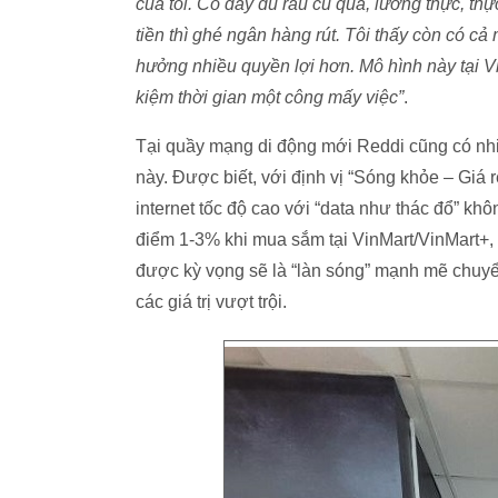
của tôi. Có đầy đủ rau củ quả, lương thực, t
tiền thì ghé ngân hàng rút. Tôi thấy còn có c
hưởng nhiều quyền lợi hơn. Mô hình này tại V
kiệm thời gian một công mấy việc”
.
Tại quầy mạng di động mới Reddi cũng có nhi
này. Được biết, với định vị “Sóng khỏe – Giá r
internet tốc độ cao với “data như thác đổ” kh
điểm 1-3% khi mua sắm tại VinMart/VinMart+,
được kỳ vọng sẽ là “làn sóng” mạnh mẽ chuyể
các giá trị vượt trội.