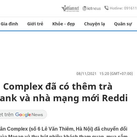
Hotline: 09161
Gia đình
Giới trẻ
Khỏe - đẹp
Chuyện lạ
Quân sự
08/11/2021 15:20 (GMT+07:00)
 Complex đã có thêm trà
ank và nhà mạng mới Reddi
uân Complex (số 6 Lê Văn Thiêm, Hà Nội) đã chuyển đổi
 của Masan và thu hút nhiều khách tham quan, mua sắm.