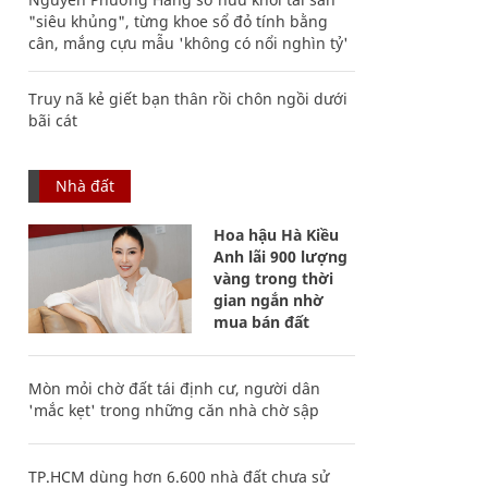
"siêu khủng", từng khoe sổ đỏ tính bằng
cân, mắng cựu mẫu 'không có nổi nghìn tỷ'
Truy nã kẻ giết bạn thân rồi chôn ngồi dưới
bãi cát
Nhà đất
Hoa hậu Hà Kiều
Anh lãi 900 lượng
vàng trong thời
gian ngắn nhờ
mua bán đất
Mòn mỏi chờ đất tái định cư, người dân
'mắc kẹt' trong những căn nhà chờ sập
TP.HCM dùng hơn 6.600 nhà đất chưa sử