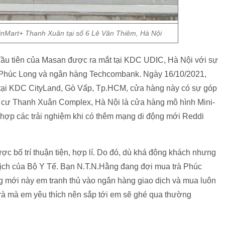
VinMart+ Thanh Xuân tại số 6 Lê Văn Thiêm, Hà Nội
 đầu tiên của Masan được ra mắt tại KDC UDIC, Hà Nội với sự
sk Phúc Long và ngân hàng Techcombank. Ngày 16/10/2021,
 tại KDC CityLand, Gò Vấp, Tp.HCM, cửa hàng này có sự góp
cư Thanh Xuân Complex, Hà Nội là cửa hàng mô hình Mini-
ch hợp các trải nghiệm khi có thêm mạng di động mới Reddi
c bố trí thuận tiện, hợp lí. Do đó, dù khá đông khách nhưng
ịch của Bộ Y Tế. Bạn N.T.N.Hằng đang đợi mua trà Phúc
g mới này em tranh thủ vào ngân hàng giao dịch và mua luôn
rà mà em yêu thích nên sắp tới em sẽ ghé qua thường