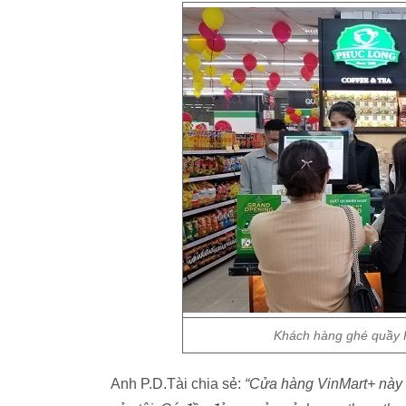
Khách hàng ghé quầy P
Anh P.D.Tài chia sẻ:
“Cửa hàng VinMart+ này 