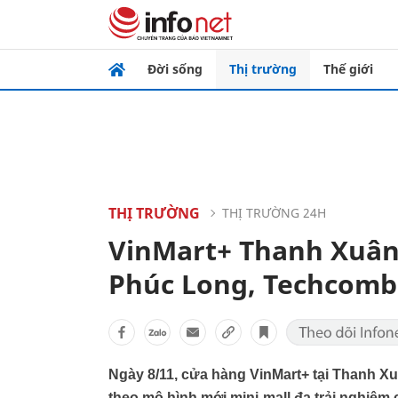
Đời sống
Thị trường
Thế giới
THỊ TRƯỜNG
THỊ TRƯỜNG 24H
VinMart+ Thanh Xuân
Phúc Long, Techcomb
Ngày 8/11, cửa hàng VinMart+ tại Thanh X
theo mô hình mới mini-mall đa trải nghiệm