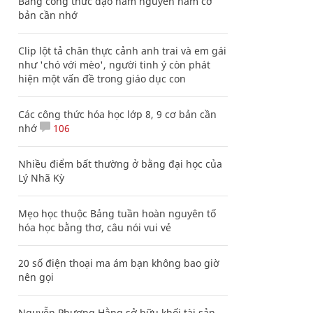
Bảng công thức đạo hàm nguyên hàm cơ
bản cần nhớ
Clip lột tả chân thực cảnh anh trai và em gái
như 'chó với mèo', người tinh ý còn phát
hiện một vấn đề trong giáo dục con
Các công thức hóa học lớp 8, 9 cơ bản cần
nhớ
106
Nhiều điểm bất thường ở bằng đại học của
Lý Nhã Kỳ
Mẹo học thuộc Bảng tuần hoàn nguyên tố
hóa học bằng thơ, câu nói vui vẻ
20 số điện thoại ma ám bạn không bao giờ
nên gọi
Nguyễn Phương Hằng sở hữu khối tài sản