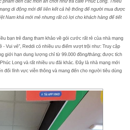
hực phẩm đến các món ăn chơi như trà café Phúc Long. Thiếu
ả mạng di động mới để liên kết cả hệ thống để người mua được
iệt Nam khá mới mẻ nhưng rất có lợi cho khách hàng để tiết
ều bạn trẻ đang tham khảo về gói cước rất rẻ của nhà mạng
ẻ - Vui vẻ”, Reddi có nhiều ưu điểm vượt trội như: Truy cập
ông giới hạn dung lượng chỉ từ 99.000 đồng/tháng; được tích
 Phúc Long và rất nhiều ưu đãi khác. Đây là nhà mạng mới
n đổi lĩnh vực viễn thông và mang đến cho người tiêu dùng