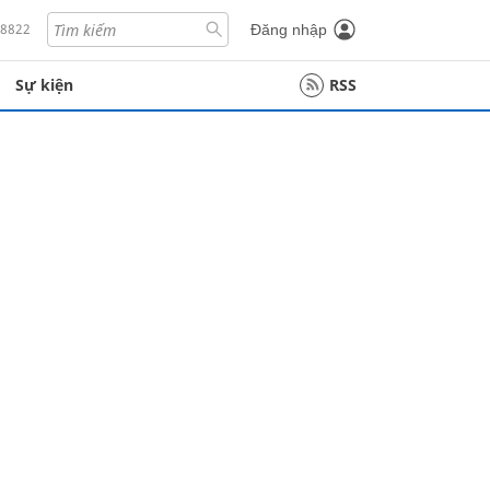
18822
Đăng nhập
Sự kiện
RSS