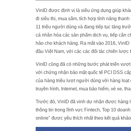
VinID được định vị là siêu ứng dụng giúp khác
đi siêu thị, mua sắm, tích hợp tính năng than
11 triệu người dùng và đang tiếp tục tăng tr
cá nhân hóa các sản phẩm dịch vụ, tiếp cận c
hảo cho khách hàng. Ra mắt vào 2016, VinID 
đầu Việt Nam, với các các đối tác chiến lượ
VinID cũng đã có những bước phát triển vượt b
với chứng nhận bảo mật quốc tế PCI DSS cấp đ
của hàng triệu lượt người dùng với hàng loạt 
truyền hình, Internet, mua bảo hiểm, vé xe, th
Trước đó, VinID đã vinh dự nhận được hàng l
thông tin trong lĩnh vực Fintech, Top 10 doa
online" được yêu thích nhất theo kết quả khảo