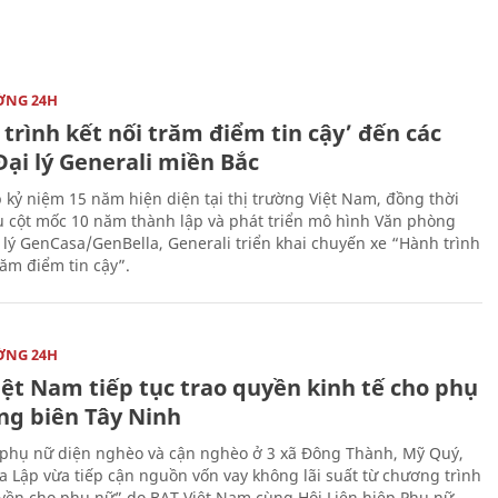
ỜNG 24H
trình kết nối trăm điểm tin cậy’ đến các
ại lý Generali miền Bắc
 kỷ niệm 15 năm hiện diện tại thị trường Việt Nam, đồng thời
 cột mốc 10 năm thành lập và phát triển mô hình Văn phòng
 lý GenCasa/GenBella, Generali triển khai chuyến xe “Hành trình
răm điểm tin cậy”.
ỜNG 24H
iệt Nam tiếp tục trao quyền kinh tế cho phụ
ng biên Tây Ninh
phụ nữ diện nghèo và cận nghèo ở 3 xã Đông Thành, Mỹ Quý,
 Lập vừa tiếp cận nguồn vốn vay không lãi suất từ chương trình
yền cho phụ nữ” do BAT Việt Nam cùng Hội Liên hiệp Phụ nữ