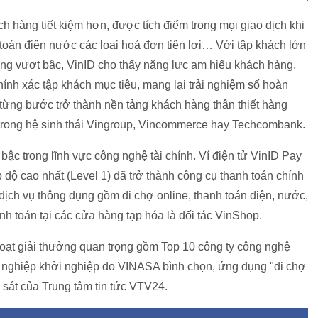
h hàng tiết kiệm hơn, được tích điểm trong mọi giao dịch khi
h toán điện nước các loại hoá đơn tiện lợi… Với tập khách lớn
ưởng vượt bậc, VinID cho thấy năng lực am hiểu khách hàng,
hính xác tập khách mục tiêu, mang lại trải nghiệm số hoàn
từng bước trở thành nền tảng khách hàng thân thiết hàng
c trong hệ sinh thái Vingroup, Vincommerce hay Techcombank.
ậc trong lĩnh vực công nghệ tài chính. Ví điện tử VinID Pay
ộ cao nhất (Level 1) đã trở thành công cụ thanh toán chính
dịch vụ thông dụng gồm đi chợ online, thanh toán điện, nước,
anh toán tại các cửa hàng tạp hóa là đối tác VinShop.
oạt giải thưởng quan trọng gồm Top 10 công ty công nghệ
nh nghiệp khởi nghiệp do VINASA bình chọn, ứng dụng "đi chợ
 sát của Trung tâm tin tức VTV24.