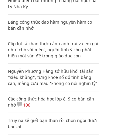
Nhiều điểm bất thường ở bằng đại học của
Lý Nhã Kỳ
Bảng công thức đạo hàm nguyên hàm cơ
bản cần nhớ
Clip lột tả chân thực cảnh anh trai và em gái
như 'chó với mèo', người tinh ý còn phát
hiện một vấn đề trong giáo dục con
Nguyễn Phương Hằng sở hữu khối tài sản
"siêu khủng", từng khoe sổ đỏ tính bằng
cân, mắng cựu mẫu 'không có nổi nghìn tỷ'
Các công thức hóa học lớp 8, 9 cơ bản cần
nhớ
106
Truy nã kẻ giết bạn thân rồi chôn ngồi dưới
bãi cát