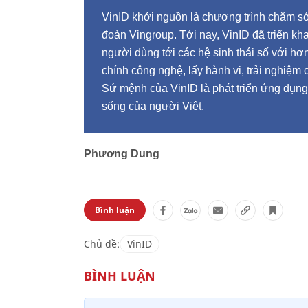
VinID khởi nguồn là chương trình chăm s
đoàn Vingroup. Tới nay, VinID đã triển kh
người dùng tới các hệ sinh thái số với hơn
chính công nghệ, lấy hành vi, trải nghiệm
Sứ mệnh của VinID là phát triển ứng dụng
sống của người Việt.
Phương Dung
Bình luận
Chủ đề:
VinID