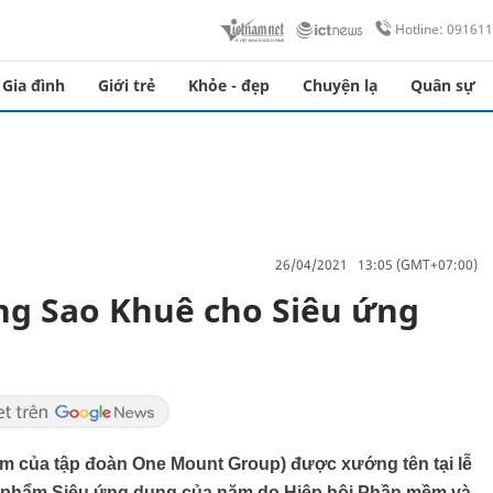
Hotline: 09161
Gia đình
Giới trẻ
Khỏe - đẹp
Chuyện lạ
Quân sự
26/04/2021 13:05 (GMT+07:00)
ng Sao Khuê cho Siêu ứng
m của tập đoàn One Mount Group) được xướng tên tại lễ
n phẩm Siêu ứng dụng của năm do Hiệp hội Phần mềm và