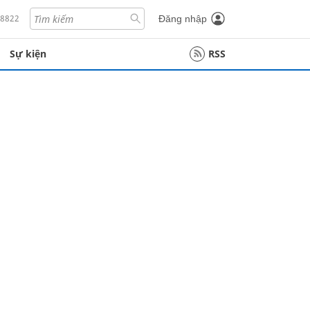
18822
Đăng nhập
Sự kiện
RSS