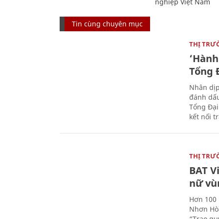
nghiệp Việt Nam
Tin cùng chuyên mục
THỊ TRƯ
‘Hành 
Tổng Đ
Nhân dịp
đánh dấu
Tổng Đại
kết nối t
THỊ TRƯ
BAT V
nữ vù
Hơn 100 
Nhơn Hòa
“Trao qu