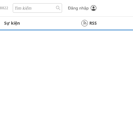
18822
Đăng nhập
Sự kiện
RSS