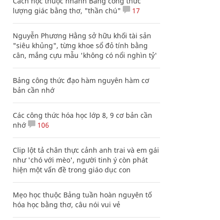
Cách học thuộc nhanh Bảng công thức
lượng giác bằng thơ, "thần chú"
17
Nguyễn Phương Hằng sở hữu khối tài sản
"siêu khủng", từng khoe sổ đỏ tính bằng
cân, mắng cựu mẫu 'không có nổi nghìn tỷ'
Bảng công thức đạo hàm nguyên hàm cơ
bản cần nhớ
Các công thức hóa học lớp 8, 9 cơ bản cần
nhớ
106
Clip lột tả chân thực cảnh anh trai và em gái
như 'chó với mèo', người tinh ý còn phát
hiện một vấn đề trong giáo dục con
Mẹo học thuộc Bảng tuần hoàn nguyên tố
hóa học bằng thơ, câu nói vui vẻ