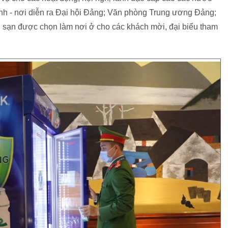
nh - nơi diễn ra Đại hội Đảng; Văn phòng Trung ương Đảng;
h sạn được chọn làm nơi ở cho các khách mời, đại biểu tham