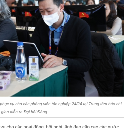
hục vụ cho các phóng viên tác nghiệp 24/24 tại Trung tâm báo chí
i gian diễn ra Đại hội Đảng.
vụ cho các hoạt động, hội nghị lãnh đạo cấp cao các nước