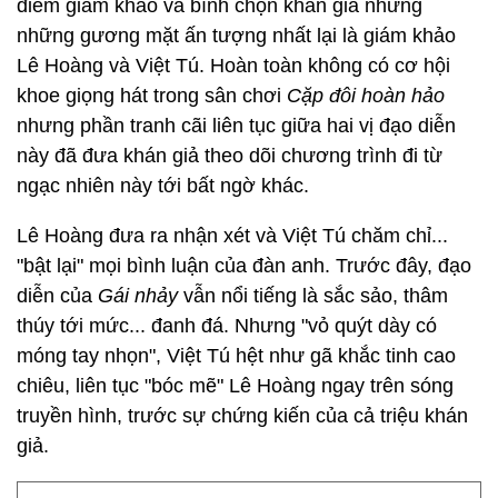
điểm giám khảo và bình chọn khán giả nhưng
những gương mặt ấn tượng nhất lại là giám khảo
Lê Hoàng và Việt Tú. Hoàn toàn không có cơ hội
khoe giọng hát trong sân chơi
Cặp đôi hoàn hảo
nhưng phần tranh cãi liên tục giữa hai vị đạo diễn
này đã đưa khán giả theo dõi chương trình đi từ
ngạc nhiên này tới bất ngờ khác.
Lê Hoàng đưa ra nhận xét và Việt Tú chăm chỉ...
"bật lại" mọi bình luận của đàn anh. Trước đây, đạo
diễn của
Gái nhảy
vẫn nổi tiếng là sắc sảo, thâm
thúy tới mức... đanh đá. Nhưng "vỏ quýt dày có
móng tay nhọn", Việt Tú hệt như gã khắc tinh cao
chiêu, liên tục "bóc mẽ" Lê Hoàng ngay trên sóng
truyền hình, trước sự chứng kiến của cả triệu khán
giả.