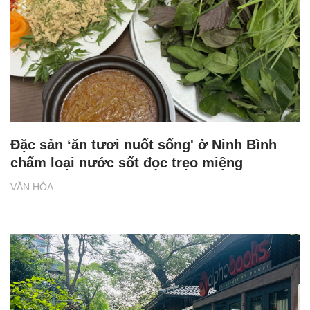
Đặc sản ‘ăn tươi nuốt sống' ở Ninh Bình
chấm loại nước sốt đọc trẹo miệng
VĂN HÓA