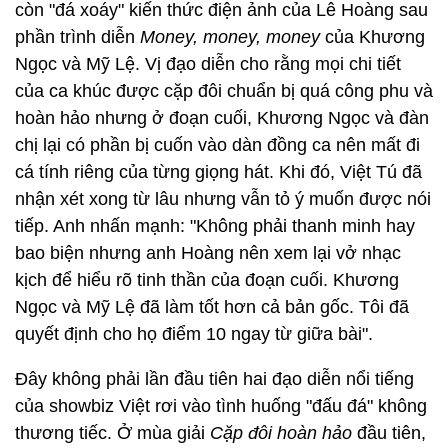
còn "đá xoáy" kiến thức điện ảnh của Lê Hoàng sau
phần trình diễn
Money, money, money
của Khương
Ngọc và Mỹ Lệ. Vị đạo diễn cho rằng mọi chi tiết
của ca khúc được cặp đôi chuẩn bị quá công phu và
hoàn hảo nhưng ở đoạn cuối, Khương Ngọc và đàn
chị lại có phần bị cuốn vào dàn đồng ca nên mất đi
cá tính riêng của từng giọng hát. Khi đó, Việt Tú đã
nhận xét xong từ lâu nhưng vẫn tỏ ý muốn được nói
tiếp. Anh nhấn mạnh: "Không phải thanh minh hay
bao biện nhưng anh Hoàng nên xem lại vở nhạc
kịch để hiểu rõ tinh thần của đoạn cuối. Khương
Ngọc và Mỹ Lệ đã làm tốt hơn cả bản gốc. Tôi đã
quyết định cho họ điểm 10 ngay từ giữa bài".
Đây không phải lần đầu tiên hai đạo diễn nổi tiếng
của showbiz Việt rơi vào tình huống "đấu đá" không
thương tiếc. Ở mùa giải
Cặp đôi hoàn hảo
đầu tiên,