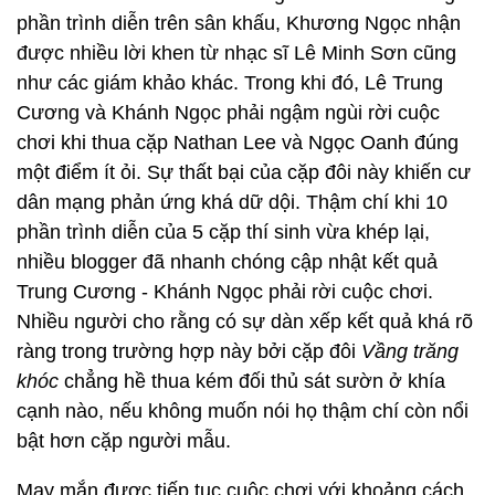
phần trình diễn trên sân khấu, Khương Ngọc nhận
được nhiều lời khen từ nhạc sĩ Lê Minh Sơn cũng
như các giám khảo khác. Trong khi đó, Lê Trung
Cương và Khánh Ngọc phải ngậm ngùi rời cuộc
chơi khi thua cặp Nathan Lee và Ngọc Oanh đúng
một điểm ít ỏi. Sự thất bại của cặp đôi này khiến cư
dân mạng phản ứng khá dữ dội. Thậm chí khi 10
phần trình diễn của 5 cặp thí sinh vừa khép lại,
nhiều blogger đã nhanh chóng cập nhật kết quả
Trung Cương - Khánh Ngọc phải rời cuộc chơi.
Nhiều người cho rằng có sự dàn xếp kết quả khá rõ
ràng trong trường hợp này bởi cặp đôi
Vầng trăng
khóc
chẳng hề thua kém đối thủ sát sườn ở khía
cạnh nào, nếu không muốn nói họ thậm chí còn nổi
bật hơn cặp người mẫu.
May mắn được tiếp tục cuộc chơi với khoảng cách