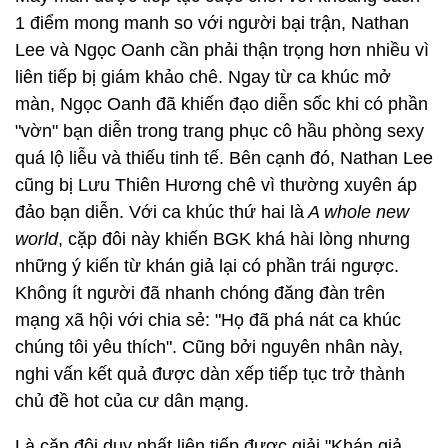
1 điểm mong manh so với người bại trận, Nathan
Lee và Ngọc Oanh cần phải thận trọng hơn nhiều vì
liên tiếp bị giám khảo chê. Ngay từ ca khúc mở
màn, Ngọc Oanh đã khiến đạo diễn sốc khi có phần
"vờn" bạn diễn trong trang phục cô hầu phòng sexy
quá lộ liễu và thiếu tinh tế. Bên cạnh đó, Nathan Lee
cũng bị Lưu Thiên Hương chê vì thường xuyên áp
đảo bạn diễn. Với ca khúc thứ hai là
A whole new
world
, cặp đôi này khiến BGK khá hài lòng nhưng
những ý kiến từ khán giả lại có phần trái ngược.
Không ít người đã nhanh chóng đăng đàn trên
mạng xã hội với chia sẻ: "Họ đã phá nát ca khúc
chúng tôi yêu thích". Cũng bởi nguyên nhân này,
nghi vấn kết quả được dàn xếp tiếp tục trở thành
chủ đề hot của cư dân mạng.
Là cặp đôi duy nhất liên tiếp được giải "Khán giả