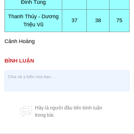
Đinh Tùng
Thanh Thúy - Dương
37
38
75
Triệu Vũ
Cảnh Hoàng