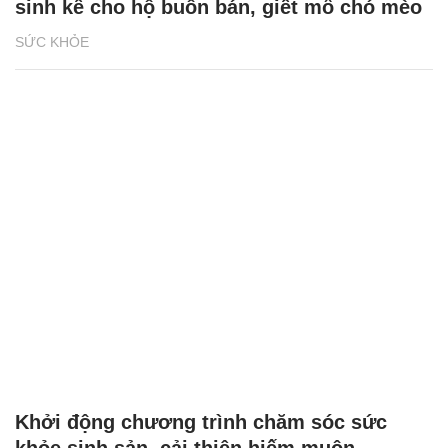
sinh kế cho hộ buôn bán, giết mổ chó mèo
SỨC KHỎE
Khởi động chương trình chăm sóc sức
khỏe sinh sản, cải thiện hiếm muộn