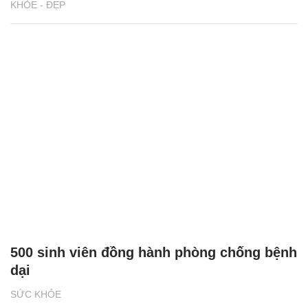
KHỎE - ĐẸP
500 sinh viên đồng hành phòng chống bệnh
dại
SỨC KHỎE