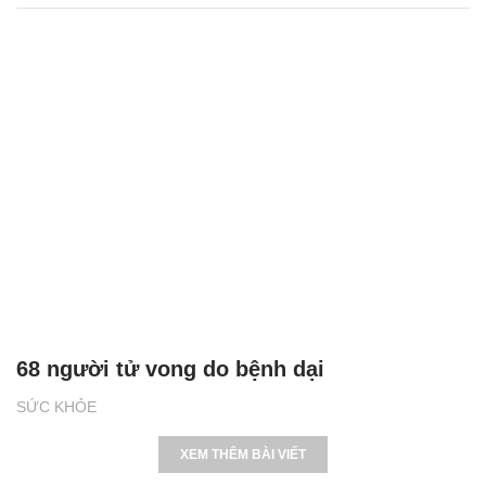
68 người tử vong do bệnh dại
SỨC KHỎE
XEM THÊM BÀI VIẾT