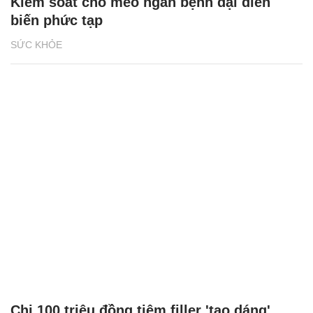
Kiểm soát chó mèo ngăn bệnh dại diễn
biến phức tạp
SỨC KHỎE
Chi 100 triệu đồng tiêm filler 'tạo dáng',