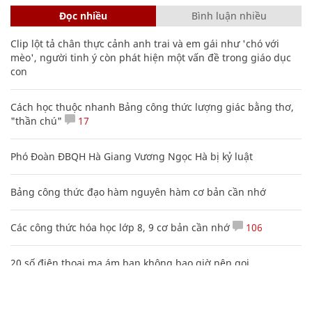
Đọc nhiều
Bình luận nhiều
Clip lột tả chân thực cảnh anh trai và em gái như 'chó với
mèo', người tinh ý còn phát hiện một vấn đề trong giáo dục
con
Cách học thuộc nhanh Bảng công thức lượng giác bằng thơ,
"thần chú"
17
Phó Đoàn ĐBQH Hà Giang Vương Ngọc Hà bị kỷ luật
Bảng công thức đạo hàm nguyên hàm cơ bản cần nhớ
Các công thức hóa học lớp 8, 9 cơ bản cần nhớ
106
20 số điện thoại ma ám bạn không bao giờ nên gọi
Nhiều điểm bất thường ở bằng đại học của Lý Nhã Kỳ