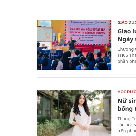
GIÁO DỤ
Giao 
Ngày 
Chương t
THCS Thá
phần phá
HỌC ĐƯ
Nữ si
bổng 
Tháng Tư
các học 
trên phạ