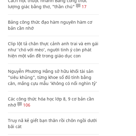
Cách học thuộc nhanh Bảng công thức
lượng giác bằng thơ, "thần chú"
17
Bảng công thức đạo hàm nguyên hàm cơ
bản cần nhớ
Clip lột tả chân thực cảnh anh trai và em gái
như 'chó với mèo', người tinh ý còn phát
hiện một vấn đề trong giáo dục con
Nguyễn Phương Hằng sở hữu khối tài sản
"siêu khủng", từng khoe sổ đỏ tính bằng
cân, mắng cựu mẫu 'không có nổi nghìn tỷ'
Các công thức hóa học lớp 8, 9 cơ bản cần
nhớ
106
Truy nã kẻ giết bạn thân rồi chôn ngồi dưới
bãi cát