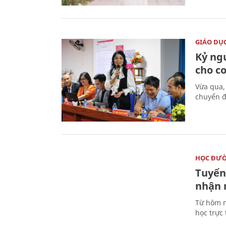
GIÁO DỤ
Kỷ ng
cho c
Vừa qua,
chuyển đ
HỌC ĐƯ
Tuyển 
nhận 
Từ hôm n
học trực