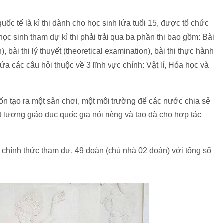
uốc tế là kì thi dành cho học sinh lứa tuổi 15, được tổ chức
ọc sinh tham dự kì thi phải trải qua ba phần thi bao gồm: Bài
, bài thi lý thuyết (theoretical examination), bài thi thực hành
ứa các câu hỏi thuộc về 3 lĩnh vực chính: Vật lí, Hóa học và
 tạo ra một sân chơi, một môi trường để các nước chia sẻ
 lượng giáo dục quốc gia nói riêng và tạo đà cho hợp tác
 chính thức tham dự, 49 đoàn (chủ nhà 02 đoàn) với tổng số