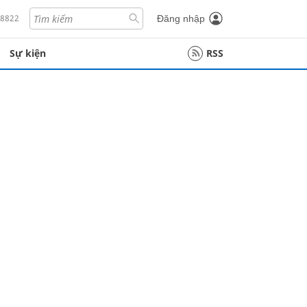
18822
Đăng nhập
Sự kiện
RSS