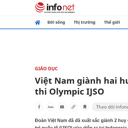
Đời sống
Thị trường
Thế giới
GIÁO DỤC
Việt Nam giành hai h
thi Olympic IJSO
Đoàn Việt Nam đã đã xuất sắc giành 2 huy
trẻ quốc tế (IJSO) vừa diễn ra tại Indonesia.