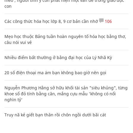
mèo', người tinh ý còn phát hiện một vấn đề trong giáo dục
con
Các công thức hóa học lớp 8, 9 cơ bản cần nhớ
106
Mẹo học thuộc Bảng tuần hoàn nguyên tố hóa học bằng thơ,
câu nói vui vẻ
Nhiều điểm bất thường ở bằng đại học của Lý Nhã Kỳ
20 số điện thoại ma ám bạn không bao giờ nên gọi
Nguyễn Phương Hằng sở hữu khối tài sản "siêu khủng", từng
khoe sổ đỏ tính bằng cân, mắng cựu mẫu 'không có nổi
nghìn tỷ'
Truy nã kẻ giết bạn thân rồi chôn ngồi dưới bãi cát