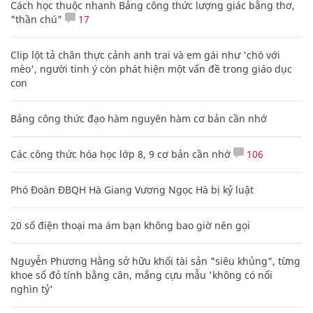
Cách học thuộc nhanh Bảng công thức lượng giác bằng thơ,
"thần chú"
17
Clip lột tả chân thực cảnh anh trai và em gái như 'chó với
mèo', người tinh ý còn phát hiện một vấn đề trong giáo dục
con
Bảng công thức đạo hàm nguyên hàm cơ bản cần nhớ
Các công thức hóa học lớp 8, 9 cơ bản cần nhớ
106
Phó Đoàn ĐBQH Hà Giang Vương Ngọc Hà bị kỷ luật
20 số điện thoại ma ám bạn không bao giờ nên gọi
Nguyễn Phương Hằng sở hữu khối tài sản "siêu khủng", từng
khoe sổ đỏ tính bằng cân, mắng cựu mẫu 'không có nổi
nghìn tỷ'