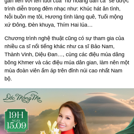
gắn liền với tên tuổi của “nữ hoàng dân ca” sẽ được
trình diễn trong đêm nhạc như: Khúc hát ân tình,
Nỗi buồn mẹ tôi, Hương tình làng quê, Tuổi mộng
xứ Đông, Đèn khuya, Thím Hai lúa…
Chương trình nghệ thuật cũng có sự tham gia của
nhiều ca sĩ nổi tiếng khác như ca sĩ Bảo Nam,
Thành Vinh, Diệu Đan…, cùng các điệu múa dâng
bông Khmer và các điệu múa dân gian, làm nên một
mùa đoàn viên ấm áp trên đỉnh núi cao nhất Nam
bộ.