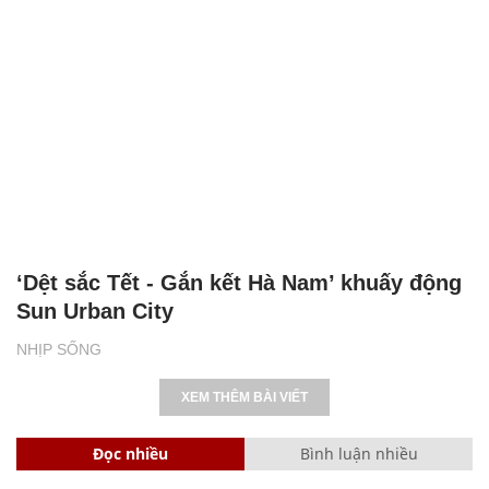
‘Dệt sắc Tết - Gắn kết Hà Nam’ khuấy động
Sun Urban City
NHỊP SỐNG
XEM THÊM BÀI VIẾT
Đọc nhiều
Bình luận nhiều