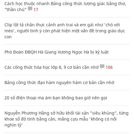
Cách học thuộc nhanh Bảng công thức lượng giác bằng thơ,
"thần chú"
17
Clip lột tả chân thực cảnh anh trai và em gái như 'chó với
mèo', người tinh ý còn phát hiện một vấn đề trong giáo dục
con
Phó Đoàn ĐBQH Hà Giang Vương Ngọc Hà bị kỷ luật
Các công thức hóa học lớp 8, 9 cơ bản cần nhớ
106
Bảng công thức đạo hàm nguyên hàm cơ bản cần nhớ
20 số điện thoại ma ám bạn không bao giờ nên gọi
Nguyễn Phương Hằng sở hữu khối tài sản "siêu khủng", từng
khoe sổ đỏ tính bằng cân, mắng cựu mẫu 'không có nổi
nghìn tỷ'