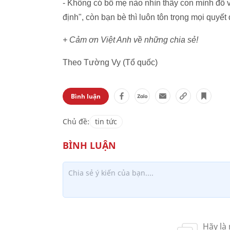
- Không có bố mẹ nào nhìn thấy con mình đổ v
định", còn bạn bè thì luôn tôn trọng mọi quyết 
+ Cảm ơn Việt Anh về những chia sẻ!
Theo Tường Vy (Tổ quốc)
Bình luận
Chủ đề:
tin tức