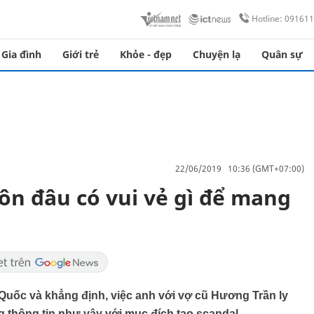
Hotline: 09161
Gia đình
Giới trẻ
Khỏe - đẹp
Chuyện lạ
Quân sự
22/06/2019 10:36 (GMT+07:00)
ôn đâu có vui vẻ gì để mang
 Quốc và khẳng định, việc anh với vợ cũ Hương Trần ly
 thông tin như vậy với mục đích tạo scandal.