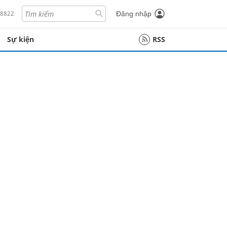
18822
Đăng nhập
Sự kiện
RSS