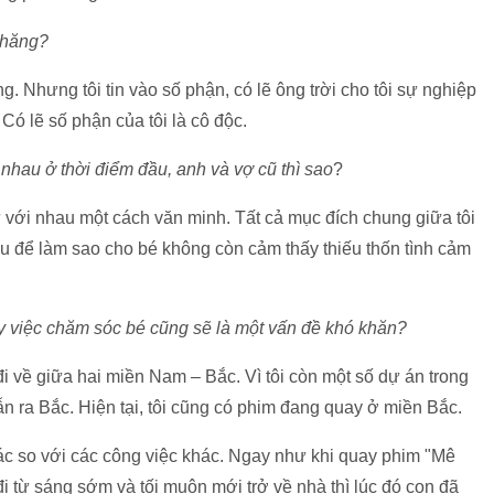
nhăng?
g. Nhưng tôi tin vào số phận, có lẽ ông trời cho tôi sự nghiệp
Có lẽ số phận của tôi là cô độc.
 nhau ở thời điểm đầu, anh và vợ cũ thì sao
?
ử với nhau một cách văn minh. Tất cả mục đích chung giữa tôi
u để làm sao cho bé không còn cảm thấy thiếu thốn tình cảm
y việc chăm sóc bé cũng sẽ là một vấn đề khó khăn?
đi về giữa hai miền Nam – Bắc. Vì tôi còn một số dự án trong
n ra Bắc. Hiện tại, tôi cũng có phim đang quay ở miền Bắc.
hác so với các công việc khác. Ngay như khi quay phim "Mê
i từ sáng sớm và tối muộn mới trở về nhà thì lúc đó con đã