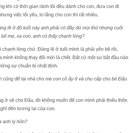
ưng khi có thời gian rảnh tôi đều dành cho con, đưa con đi
ưng việc tôi yêu, lo lắng cho con thì rất nhiều.
đáng lẽ ở độ tuổi này anh phải có đầy đủ mọi thứ nhưng cuối
xa bố mẹ, xa con, anh có thấy chạnh lòng?
chạnh lòng chứ. Đáng lẽ ở tuổi mình là phải yên bề rồi,
 mình không thay đổi mới là chết. Bất cứ một sự bắt đầu nào
những sự chuẩn bị nhất định.
anh cũng để lại nhà cho mẹ con cô ấy ở và chu cấp cho bé Đậu
ừng ở sẽ cho Đậu, tôi không muốn để con mình phải thiếu thốn
 nghĩ đến tương lai của con.
ủa anh ly hôn?