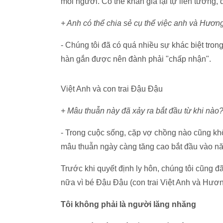
mỗi người. Có thể khán giả lại tự liên tưởng,
+ Anh có thể chia sẻ cụ thể việc anh và Hươn
- Chúng tôi đã có quá nhiều sự khác biệt tro
hàn gắn được nên đành phải "chấp nhận".
Việt Anh và con trai Đậu Đậu
+ Mâu thuẫn này đã xảy ra bắt đầu từ khi nào
- Trong cuộc sống, cặp vợ chồng nào cũng khô
mâu thuẫn ngày càng tăng cao bắt đầu vào n
Trước khi quyết định ly hôn, chúng tôi cũng đã
nữa vì bé Đậu Đậu (con trai Việt Anh và Hươn
Tôi không phải là người lăng nhăng