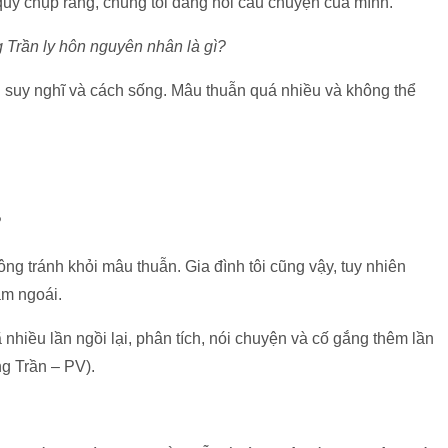
 quy chụp rằng, chúng tôi đang nói câu chuyện của mình.
g Trần ly hôn nguyên nhân là gì?
ng suy nghĩ và cách sống. Mâu thuẫn quá nhiều và không thể
?
ng tránh khỏi mâu thuẫn. Gia đình tôi cũng vậy, tuy nhiên
ăm ngoái.
 nhiều lần ngồi lại, phân tích, nói chuyện và cố gắng thêm lần
g Trần – PV).