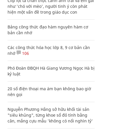
Clip lột tả chân thực cảnh anh trai và em gái
như 'chó với mèo', người tinh ý còn phát
hiện một vấn đề trong giáo dục con
Bảng công thức đạo hàm nguyên hàm cơ
bản cần nhớ
Các công thức hóa học lớp 8, 9 cơ bản cần
nhớ
106
Phó Đoàn ĐBQH Hà Giang Vương Ngọc Hà bị
kỷ luật
20 số điện thoại ma ám bạn không bao giờ
nên gọi
Nguyễn Phương Hằng sở hữu khối tài sản
"siêu khủng", từng khoe sổ đỏ tính bằng
cân, mắng cựu mẫu 'không có nổi nghìn tỷ'