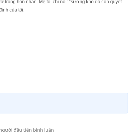
ỡ trong hôn nhân. Mẹ tôi chỉ nói: "sướng khổ do con quyết
định của tôi.