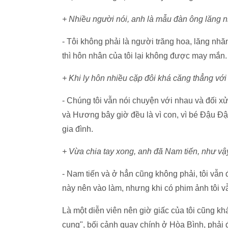
+ Nhiều người nói, anh là mẫu đàn ông lăng 
- Tôi không phải là người trăng hoa, lăng nhăn
thì hôn nhân của tôi lại không được may mắn. 
+ Khi ly hôn nhiều cặp đôi khá căng thẳng với
- Chúng tôi vẫn nói chuyện với nhau và đối x
và Hương bây giờ đều là vì con, vì bé Đậu Đậ
gia đình.
+ Vừa chia tay xong, anh đã Nam tiến, như vậ
- Nam tiến và ở hẳn cũng không phải, tôi vẫn 
này nên vào làm, nhưng khi có phim ảnh tôi vẫ
Là một diễn viên nên giờ giấc của tôi cũng k
cung", bối cảnh quay chính ở Hòa Bình, phải đ