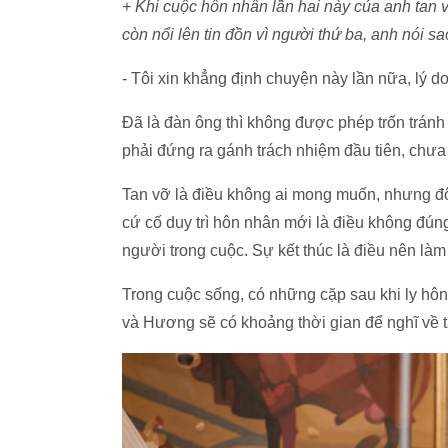
+ Khi cuộc hôn nhân lần hai này của anh tan vỡ
còn nổi lên tin đồn vì người thứ ba, anh nói s
- Tôi xin khẳng định chuyện này lần nữa, lý do
Đã là đàn ông thì không được phép trốn tránh
phải đứng ra gánh trách nhiệm đầu tiên, chưa 
Tan vỡ là điều không ai mong muốn, nhưng đôi 
cứ cố duy trì hôn nhân mới là điều không đún
người trong cuộc. Sự kết thúc là điều nên làm
Trong cuộc sống, có những cặp sau khi ly hôn
và Hương sẽ có khoảng thời gian để nghĩ về tấ