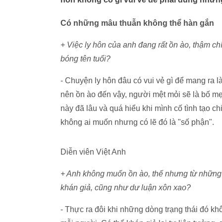
Có những mâu thuẫn không thể hàn gắn
+ Việc ly hôn của anh đang rất ồn ào, thậm chí
bóng tên tuổi?
- Chuyện ly hôn đâu có vui vẻ gì để mang ra l
nên ồn ào đến vậy, người mệt mỏi sẽ là bố mẹ 
này đã lâu và quá hiểu khi mình cố tình tạo chi
không ai muốn nhưng có lẽ đó là "số phận".
Diễn viên Việt Anh
+ Anh không muốn ồn ào, thế nhưng từ những 
khán giả, cũng như dư luận xôn xao?
- Thực ra đôi khi những dòng trạng thái đó kh