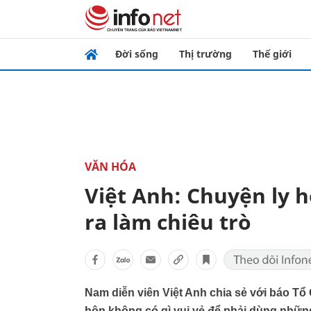
Đời sống
Thị trường
Thế giới
VĂN HÓA
Việt Anh: Chuyện ly h
ra làm chiêu trò
Nam diễn viên Việt Anh chia sẻ với báo Tổ
hôn không có gì vui vẻ để phải dùng những