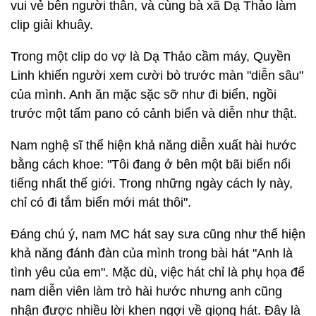
vui vẻ bên người thân, và cùng bà xã Dạ Thảo làm
clip giải khuây.
Trong một clip do vợ là Dạ Thảo cầm máy, Quyền
Linh khiến người xem cười bò trước màn "diễn sâu"
của mình. Anh ăn mặc sặc sỡ như đi biển, ngồi
trước một tấm pano có cảnh biển và diễn như thật.
Nam nghệ sĩ thể hiện khả năng diễn xuất hài hước
bằng cách khoe: "Tôi đang ở bên một bãi biển nổi
tiếng nhất thế giới. Trong những ngày cách ly này,
chỉ có đi tắm biển mới mát thôi".
Đáng chú ý, nam MC hát say sưa cũng như thể hiện
khả năng đánh đàn của mình trong bài hát "Anh là
tình yêu của em". Mặc dù, việc hát chỉ là phụ họa để
nam diễn viên làm trò hài hước nhưng anh cũng
nhận được nhiều lời khen ngợi về giọng hát. Đây là