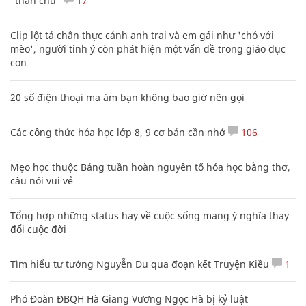
"thần chú"
17
Clip lột tả chân thực cảnh anh trai và em gái như 'chó với
mèo', người tinh ý còn phát hiện một vấn đề trong giáo dục
con
20 số điện thoại ma ám bạn không bao giờ nên gọi
Các công thức hóa học lớp 8, 9 cơ bản cần nhớ
106
Mẹo học thuộc Bảng tuần hoàn nguyên tố hóa học bằng thơ,
câu nói vui vẻ
Tổng hợp những status hay về cuộc sống mang ý nghĩa thay
đổi cuộc đời
Tìm hiểu tư tưởng Nguyễn Du qua đoạn kết Truyện Kiều
1
Phó Đoàn ĐBQH Hà Giang Vương Ngọc Hà bị kỷ luật