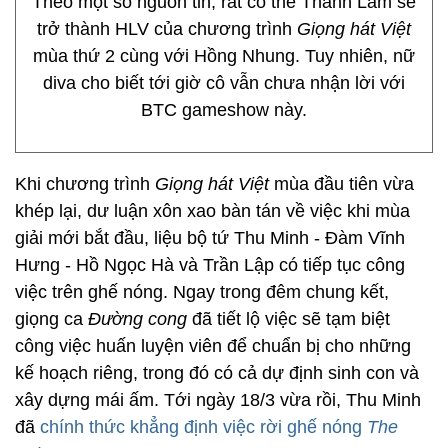
Theo một số nguồn tin, rất có thể Thanh Lam sẽ
trở thành HLV của chương trình
Giọng hát Việt
mùa thứ 2 cùng với Hồng Nhung. Tuy nhiên, nữ
diva cho biết tới giờ cô vẫn chưa nhận lời với
BTC gameshow này.
Khi chương trình
Giọng hát Việt
mùa đầu tiên vừa
khép lại, dư luận xôn xao bàn tán về việc khi mùa
giải mới bắt đầu, liệu bộ tứ Thu Minh - Đàm Vĩnh
Hưng - Hồ Ngọc Hà và Trần Lập có tiếp tục công
việc trên ghế nóng. Ngay trong đêm chung kết,
giọng ca
Đường cong
đã tiết lộ việc sẽ tạm biệt
công việc huấn luyện viên để chuẩn bị cho những
kế hoạch riêng, trong đó có cả dự định sinh con và
xây dựng mái ấm. Tới ngày 18/3 vừa rồi, Thu Minh
đã
chính thức khẳng định việc rời ghế nóng
The