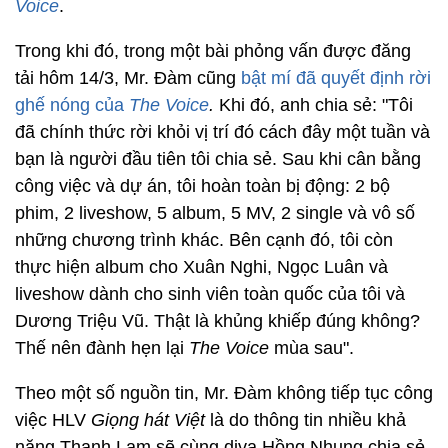
Voice
.
Trong khi đó, trong một bài phỏng vấn được đăng
tải hôm 14/3, Mr. Đàm cũng
bật mí đã quyết định rời
ghế nóng của
The Voice
.
Khi đó, anh chia sẻ: "Tôi
đã chính thức rời khỏi vị trí đó cách đây một tuần và
bạn là người đầu tiên tôi chia sẻ. Sau khi cân bằng
công việc và dự án, tôi hoàn toàn bị động: 2 bộ
phim, 2 liveshow, 5 album, 5 MV, 2 single và vô số
những chương trình khác. Bên cạnh đó, tôi còn
thực hiện album cho Xuân Nghi, Ngọc Luân và
liveshow dành cho sinh viên toàn quốc của tôi và
Dương Triệu Vũ. Thật là khủng khiếp đúng không?
Thế nên đành hẹn lại
The Voice
mùa sau".
Theo một số nguồn tin, Mr. Đàm không tiếp tục công
việc HLV
Giọng hát Việt
là do thông tin nhiều khả
năng Thanh Lam sẽ cùng diva Hồng Nhung chia sẻ