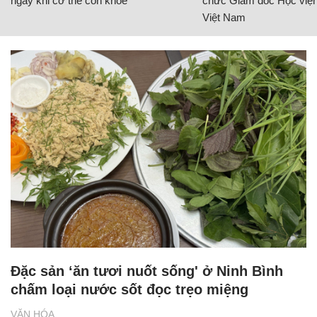
ngay khi cơ thể còn khỏe
chức Giám đốc Học viện
Việt Nam
Đặc sản ‘ăn tươi nuốt sống' ở Ninh Bình
chấm loại nước sốt đọc trẹo miệng
VĂN HÓA