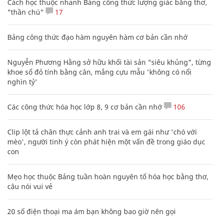
Cách học thuộc nhanh Bảng công thức lượng giác bằng thơ,
"thần chú"
17
Bảng công thức đạo hàm nguyên hàm cơ bản cần nhớ
Nguyễn Phương Hằng sở hữu khối tài sản "siêu khủng", từng
khoe sổ đỏ tính bằng cân, mắng cựu mẫu 'không có nổi
nghìn tỷ'
Các công thức hóa học lớp 8, 9 cơ bản cần nhớ
106
Clip lột tả chân thực cảnh anh trai và em gái như 'chó với
mèo', người tinh ý còn phát hiện một vấn đề trong giáo dục
con
Mẹo học thuộc Bảng tuần hoàn nguyên tố hóa học bằng thơ,
câu nói vui vẻ
20 số điện thoại ma ám bạn không bao giờ nên gọi