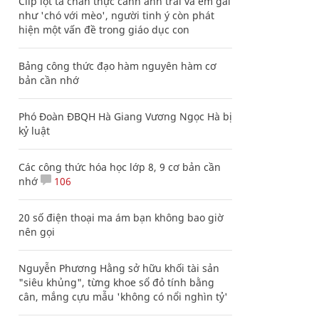
Clip lột tả chân thực cảnh anh trai và em gái
như 'chó với mèo', người tinh ý còn phát
hiện một vấn đề trong giáo dục con
Bảng công thức đạo hàm nguyên hàm cơ
bản cần nhớ
Phó Đoàn ĐBQH Hà Giang Vương Ngọc Hà bị
kỷ luật
Các công thức hóa học lớp 8, 9 cơ bản cần
nhớ
106
20 số điện thoại ma ám bạn không bao giờ
nên gọi
Nguyễn Phương Hằng sở hữu khối tài sản
"siêu khủng", từng khoe sổ đỏ tính bằng
cân, mắng cựu mẫu 'không có nổi nghìn tỷ'