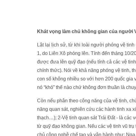
Khát vọng làm chủ không gian của người V
Lật lại lịch sử, từ khi loài người phóng vệ tin
1, do Liên Xô phóng lên. Tính đến tháng 10/202
được đưa lên quỹ đạo (nếu tính cả các vệ tin
chính thức). Nói về khả năng phóng vệ tinh, t
con số không nhiều so với hơn 200 quốc gia và
nó “khó” thế nào chứ không đơn thuần là chu
Còn nếu phân theo công năng của vệ tinh, chúng
năng quan sát, nghiên cứu các hành tinh xa xôi,
thạch…); 2-Vệ tinh quan sát Trái Đất - là các v
từ quỹ đạo không gian. Nếu các vệ tinh vũ t
chủ công nghệ chế tạo và vận hành như: Nga, 