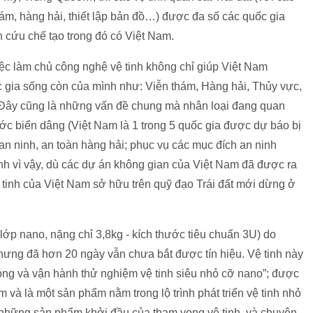
thám, hàng hải, thiết lập bản đồ…) được đa số các quốc gia
 cứu chế tạo trong đó có Việt Nam.
ệc làm chủ công nghệ vệ tinh không chỉ giúp Việt Nam
c gia sống còn của mình như: Viễn thám, Hàng hải, Thủy vực,
Đây cũng là những vấn đề chung mà nhân loại đang quan
ớc biển dâng (Việt Nam là 1 trong 5 quốc gia được dự báo bị
 an ninh, an toàn hàng hải; phục vụ các mục đích an ninh
h vì vậy, dù các dự án không gian của Việt Nam đã được ra
tinh của Việt Nam sở hữu trên quỹ đạo Trái đất mới dừng ở
ớp nano, nặng chỉ 3,8kg - kích thước tiêu chuẩn 3U) do
ưng đã hơn 20 ngày vẫn chưa bắt được tín hiệu. Vệ tinh này
phóng và vận hành thử nghiệm vệ tinh siêu nhỏ cỡ nano”; được
m và là một sản phẩm nằm trong lộ trình phát triển vệ tinh nhỏ
 những sản phẩm khởi đầu của tham vọng vệ tinh, và chuyện