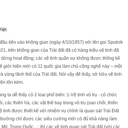
iệt
h đầu tiên vào không gian (ngày 4/10/1957) với tên gọi Sputnik
1, trên không gian của Trái đất đã có hàng triệu vệ tinh đã
h dừng hoạt động; các vệ tinh quân sự không được thống kê
hế giới hiện mới có 11 quốc gia làm chủ công nghệ này – một
 vùng lãnh thổ của Trái đất. Nói vậy để thấy, sở hữu vệ tinh
yện tốn kém.
 ta dễ thấy có 2 loại phổ biến: 1-Vệ tinh vũ trụ - có chức
 các thiên hà, các vật thể bay trong vũ trụ (sao chổi, thiên
ệ tinh được thiết kế với nhiệm vụ chính là quan sát Trái Đất
rụ thường chỉ được các siêu cường mới có đủ khả năng làm
Mỹ, Trung Quốc…; thì các vệ tinh quan sát Trái đất (với các