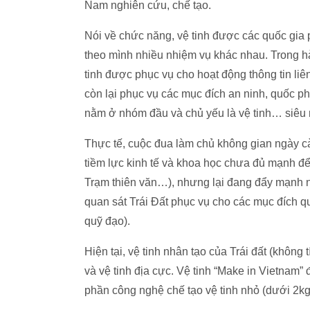
Nam nghiên cứu, chế tạo.
Nói về chức năng, vệ tinh được các quốc gia
theo mình nhiều nhiệm vụ khác nhau. Trong 
tinh được phục vụ cho hoạt động thông tin liên
còn lại phục vụ các mục đích an ninh, quốc 
nằm ở nhóm đầu và chủ yếu là vệ tinh… siêu 
Thực tế, cuộc đua làm chủ không gian ngày c
tiềm lực kinh tế và khoa học chưa đủ mạnh để
Trạm thiên văn…), nhưng lại đang đẩy mạnh ngh
quan sát Trái Đất phục vụ cho các mục đích q
quỹ đạo).
Hiện tại, vệ tinh nhân tạo của Trái đất (không 
và vệ tinh địa cực. Vệ tinh “Make in Vietnam”
phần công nghệ chế tạo vệ tinh nhỏ (dưới 2k