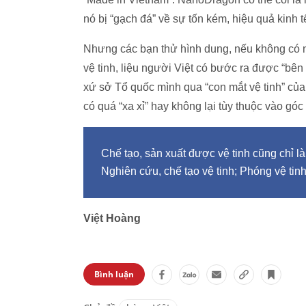
nó bị “gạch đá” về sự tốn kém, hiệu quả kinh tế
Nhưng các bạn thử hình dung, nếu không có 
vệ tinh, liệu người Việt có bước ra được “bên 
xứ sở Tổ quốc mình qua “con mắt vệ tinh” c
có quá “xa xỉ” hay không lại tùy thuộc vào góc
Chế tạo, sản xuất được vệ tinh cũng chỉ l
Nghiên cứu, chế tạo vệ tinh; Phóng vệ tinh
Việt Hoàng
Bình luận