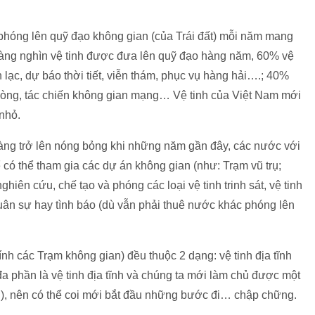
 phóng lên quỹ đạo không gian (của Trái đất) mỗi năm mang
hàng nghìn vệ tinh được đưa lên quỹ đạo hàng năm, 60% vệ
 lạc, dự báo thời tiết, viễn thám, phục vụ hàng hải….; 40%
phòng, tác chiến không gian mạng… Vệ tinh của Việt Nam mới
nhỏ.
àng trở lên nóng bỏng khi những năm gần đây, các nước với
 có thể tham gia các dự án không gian (như: Trạm vũ trụ;
iên cứu, chế tạo và phóng các loại vệ tinh trinh sát, vệ tinh
uân sự hay tình báo (dù vẫn phải thuê nước khác phóng lên
tính các Trạm không gian) đều thuộc 2 dạng: vệ tinh địa tĩnh
 đa phần là vệ tinh địa tĩnh và chúng ta mới làm chủ được một
g), nên có thể coi mới bắt đầu những bước đi… chập chững.