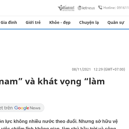
Hotline: 09161
Gia đình
Giới trẻ
Khỏe - đẹp
Chuyện lạ
Quân sự
08/11/2021 12:29 (GMT+07:00)
tnam” và khát vọng “làm
uồn lực không nhiều nước theo đuổi. Nhưng sở hữu vệ
g việc chiếm lĩnh không gian, làm chủ bầu trời và công