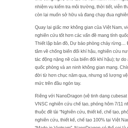
nhiệm vụ kiểm tra môi trường, thời tiết, viễn 
còn lại muốn sở hữu và đang chạy đua nghiên
Quay lại giấc mơ không gian của Việt Nam, vi
nghiên cứu tốt hơn các vấn đề mang tính quố
Thiết lập bản đồ, Dự báo phòng cháy rừng… 
tâm về chống biến đổi khí hậu, nghiên cứu nư
tác động nặng nề của biến đổi khí hậu); tự do
quốc phòng và an ninh không gian mạng. Chín
đời từ hơn chục năm qua, nhưng số lượng vệ 
mức trên đầu ngón tay.
Riêng với NanoDragon (vệ tinh dạng cubesat l
VNSC nghiên cứu chế tạo, phóng hôm 7/11 nh
thuộc đề tài “Nghiên cứu, thiết kế, chế tạo, 
nghiên cứu, thiết kế, chế tạo 100% tại Việt Na
“Made in Vietnam”. NanoDragon có thể coi là