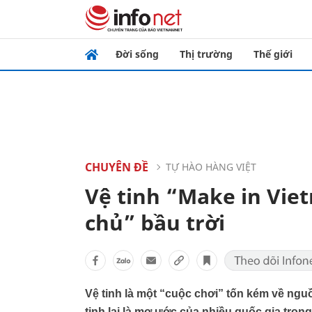
Đời sống
Thị trường
Thế giới
CHUYÊN ĐỀ
TỰ HÀO HÀNG VIỆT
Vệ tinh “Make in Vie
chủ” bầu trời
Vệ tinh là một “cuộc chơi” tốn kém về ng
tinh lại là mơ ước của nhiều quốc gia tron