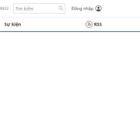
18822
Đăng nhập
Sự kiện
RSS