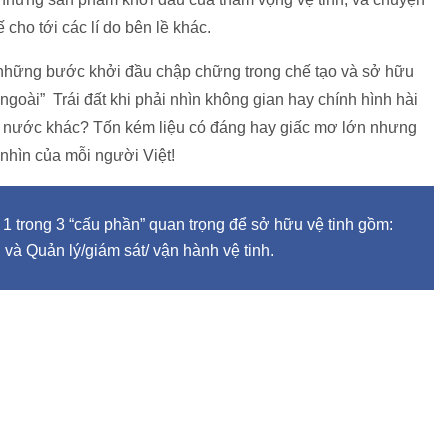
 cho tới các lí do bên lề khác.
những bước khởi đầu chập chững trong chế tạo và sở hữu
ngoài” Trái đất khi phải nhìn không gian hay chính hình hài
ủa nước khác? Tốn kém liệu có đáng hay giấc mơ lớn nhưng
 nhìn của mỗi người Việt!
à 1 trong 3 “cấu phần” quan trọng để sở hữu vệ tinh gồm:
 và Quản lý/giám sát/ vận hành vệ tinh.