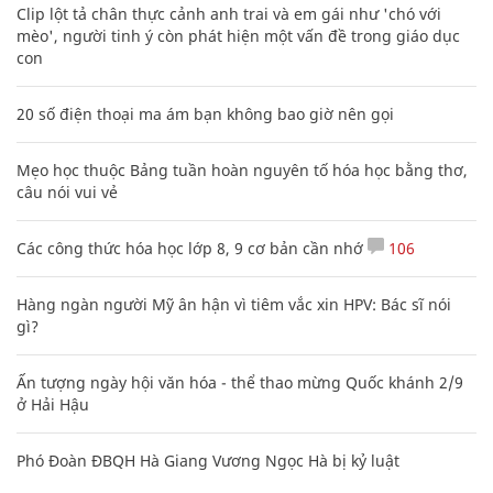
Clip lột tả chân thực cảnh anh trai và em gái như 'chó với
mèo', người tinh ý còn phát hiện một vấn đề trong giáo dục
con
20 số điện thoại ma ám bạn không bao giờ nên gọi
Mẹo học thuộc Bảng tuần hoàn nguyên tố hóa học bằng thơ,
câu nói vui vẻ
Các công thức hóa học lớp 8, 9 cơ bản cần nhớ
106
Hàng ngàn người Mỹ ân hận vì tiêm vắc xin HPV: Bác sĩ nói
gì?
Ấn tượng ngày hội văn hóa - thể thao mừng Quốc khánh 2/9
ở Hải Hậu
Phó Đoàn ĐBQH Hà Giang Vương Ngọc Hà bị kỷ luật