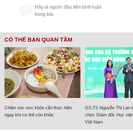
CÓ THỂ BẠN QUAN TÂM
Chăm sóc sức khỏe cần thực hiện
GS.TS Nguyễn Thị Lan ti
ngay khi cơ thể còn khỏe
chức Giám đốc Học viện
Việt Nam