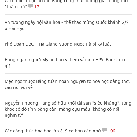
Cách học thuộc nhanh Bảng công thức lượng giác bằng thơ,
"thần chú"
17
Ấn tượng ngày hội văn hóa - thể thao mừng Quốc khánh 2/9
ở Hải Hậu
Phó Đoàn ĐBQH Hà Giang Vương Ngọc Hà bị kỷ luật
Hàng ngàn người Mỹ ân hận vì tiêm vắc xin HPV: Bác sĩ nói
gì?
Mẹo học thuộc Bảng tuần hoàn nguyên tố hóa học bằng thơ,
câu nói vui vẻ
Nguyễn Phương Hằng sở hữu khối tài sản "siêu khủng", từng
khoe sổ đỏ tính bằng cân, mắng cựu mẫu 'không có nổi
nghìn tỷ'
Các công thức hóa học lớp 8, 9 cơ bản cần nhớ
106