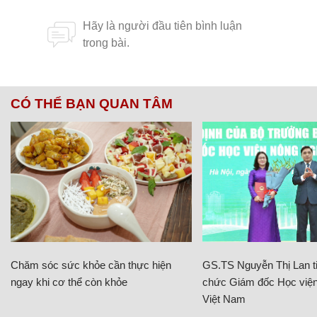
CÓ THỂ BẠN QUAN TÂM
Chăm sóc sức khỏe cần thực hiện
GS.TS Nguyễn Thị Lan ti
ngay khi cơ thể còn khỏe
chức Giám đốc Học viện
Việt Nam