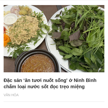
Đặc sản ‘ăn tươi nuốt sống' ở Ninh Bình
chấm loại nước sốt đọc trẹo miệng
VĂN HÓA