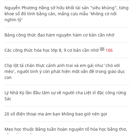
Nguyễn Phương Hằng sở hữu khối tài sản "siêu khủng", từng
khoe sổ đỏ tính bằng cân, mắng cựu mẫu 'không có nổi
nghìn tỷ'
Bảng công thức đạo hàm nguyên hàm cơ bản cần nhớ
Các công thức hóa học lớp 8, 9 cơ bản cần nhớ
106
Clip lột tả chân thực cảnh anh trai và em gái như 'chó với
mèo', người tinh ý còn phát hiện một vấn đề trong giáo dục
con
Lý Nhã Kỳ lần đầu tâm sự về người cha Liệt sĩ đặc công rừng
Sác
20 số điện thoại ma ám bạn không bao giờ nên gọi
Mẹo học thuộc Bảng tuần hoàn nguyên tố hóa học bằng thơ,