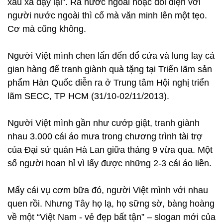
xấu xa đậy lại”. Ra nước ngoài hoặc đối diện với
người nước ngoài thì cố mà văn minh lên một tẹo.
Cơ mà cũng không.
Người Việt mình chen lấn đến đổ cửa và lung lay cả
gian hàng để tranh giành quà tặng tại Triển lãm sản
phẩm Hàn Quốc diễn ra ở Trung tâm Hội nghị triển
lãm SECC, TP HCM (31/10-02/11/2013).
Người Việt mình gần như cướp giật, tranh giành
nhau 3.000 cái áo mưa trong chương trình tài trợ
của Đại sứ quán Hà Lan giữa tháng 9 vừa qua. Một
số người hoan hỉ vì lấy được những 2-3 cái áo liền.
Mấy cái vụ cơm bữa đó, người Việt mình với nhau
quen rồi. Nhưng Tây họ lạ, họ sững sờ, bàng hoàng
về một “Việt Nam - vẻ đẹp bất tận” – slogan mới của