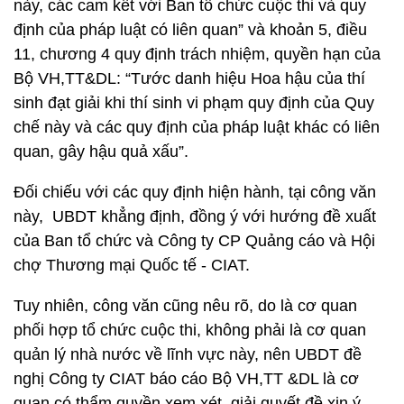
này, các cam kết với Ban tổ chức cuộc thi và quy
định của pháp luật có liên quan” và khoản 5, điều
11, chương 4 quy định trách nhiệm, quyền hạn của
Bộ VH,TT&DL: “Tước danh hiệu Hoa hậu của thí
sinh đạt giải khi thí sinh vi phạm quy định của Quy
chế này và các quy định của pháp luật khác có liên
quan, gây hậu quả xấu”.
Đối chiếu với các quy định hiện hành, tại công văn
này, UBDT khẳng định, đồng ý với hướng đề xuất
của Ban tổ chức và Công ty CP Quảng cáo và Hội
chợ Thương mại Quốc tế - CIAT.
Tuy nhiên, công văn cũng nêu rõ, do là cơ quan
phối hợp tổ chức cuộc thi, không phải là cơ quan
quản lý nhà nước về lĩnh vực này, nên UBDT đề
nghị Công ty CIAT báo cáo Bộ VH,TT &DL là cơ
quan có thẩm quyền xem xét, giải quyết đề xin ý