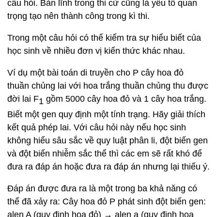
câu hỏi. Bản lĩnh trong thi cử cũng là yếu tố quan
trọng tạo nên thành công trong kì thi.
Trong một câu hỏi có thể kiểm tra sự hiểu biết của
học sinh về nhiều đơn vị kiến thức khác nhau.
Ví dụ một bài toán di truyền cho P cây hoa đỏ
thuần chủng lai với hoa trắng thuần chủng thu được
đời lai F
gồm 5000 cây hoa đỏ và 1 cây hoa trắng.
1
Biết một gen quy định một tính trạng. Hãy giải thích
kết quả phép lai. Với câu hỏi này nếu học sinh
không hiểu sâu sắc về quy luật phân li, đột biến gen
và đột biến nhiễm sắc thể thì các em sẽ rất khó để
đưa ra đáp án hoặc đưa ra đáp án nhưng lại thiếu ý.
Đáp án được đưa ra là một trong ba khả năng có
thể đã xảy ra: Cây hoa đỏ P phát sinh đột biến gen:
alen A (quy định hoa đỏ) → alen a (quy định hoa