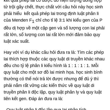
kết quả phép lai có được do hiện tượng đồng hợp
tử trội gây chết, thực chất với câu hỏi này học sinh
phải hiểu kết quả phép lai trong định luật phân li
của Menden F
chỉ cho tỉ lệ 3:1 khi kiểu gen của P
1
đều dị hợp về một cặp gen và số lượng con lai phải
rất lớn, số lượng con lai rất lớn mới đảm bảo quy
luật xác suất.
Hay với ví dụ khác câu hỏi đưa ra là: Tìm các phép
lai thích hợp thuộc các quy luật di truyền khác nhau
đều cho tỷ lệ phân li kiểu hình là 1 : 1 : 1 : 1. Mỗi
quy luật cho một sơ đồ lai minh họa. học sinh bình
thường có thể nói trả lời được nhưng để đủ ý thì
phải nắm rất vững các kiến thức về quy luật di
truyền phân li độc lập, quy luật phân ly và quy luật
liên kết gen. Đáp án đưa ra là:
- Quy luật phân li độc lập qua lai phân tích