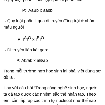
P: AaBb x aabb
- Quy luật phân li qua di truyền đồng trội ở nhóm
máu người
A
O
B
O
P: I
I
x I
I
- Di truyền liên kết gen:
P: Ab/ab x aB/ab
Trong mỗi trường hợp học sinh lại phải viết đúng sơ
đồ lai.
Hay với câu hỏi “Trong công nghệ sinh học, người
ta đã tạo được các nhiễm sắc thể nhân tạo. Theo
em, cần lắp ráp các trình tự nuclêôtit như thế nào