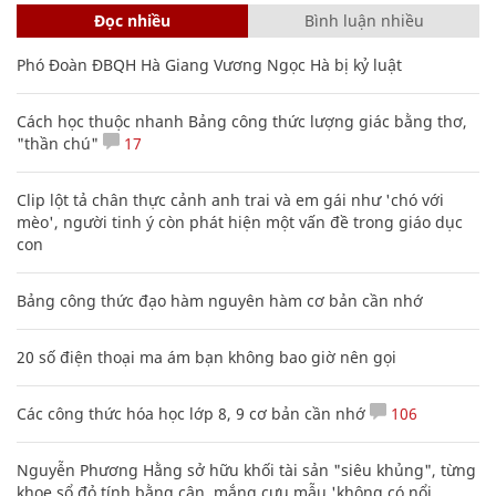
Đọc nhiều
Bình luận nhiều
Phó Đoàn ĐBQH Hà Giang Vương Ngọc Hà bị kỷ luật
Cách học thuộc nhanh Bảng công thức lượng giác bằng thơ,
"thần chú"
17
Clip lột tả chân thực cảnh anh trai và em gái như 'chó với
mèo', người tinh ý còn phát hiện một vấn đề trong giáo dục
con
Bảng công thức đạo hàm nguyên hàm cơ bản cần nhớ
20 số điện thoại ma ám bạn không bao giờ nên gọi
Các công thức hóa học lớp 8, 9 cơ bản cần nhớ
106
Nguyễn Phương Hằng sở hữu khối tài sản "siêu khủng", từng
khoe sổ đỏ tính bằng cân, mắng cựu mẫu 'không có nổi