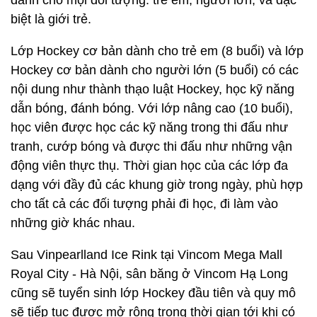
dành cho mọi đối tượng: trẻ em, người lớn, và đặc
biệt là giới trẻ.
Lớp Hockey cơ bản dành cho trẻ em (8 buổi) và lớp
Hockey cơ bản dành cho người lớn (5 buổi) có các
nội dung như thành thạo luật Hockey, học kỹ năng
dẫn bóng, đánh bóng. Với lớp nâng cao (10 buổi),
học viên được học các kỹ năng trong thi đấu như
tranh, cướp bóng và được thi đấu như những vận
động viên thực thụ. Thời gian học của các lớp đa
dạng với đầy đủ các khung giờ trong ngày, phù hợp
cho tất cả các đối tượng phải đi học, đi làm vào
những giờ khác nhau.
Sau Vinpearlland Ice Rink tại Vincom Mega Mall
Royal City - Hà Nội, sân băng ở Vincom Hạ Long
cũng sẽ tuyển sinh lớp Hockey đầu tiên và quy mô
sẽ tiếp tục được mở rộng trong thời gian tới khi có