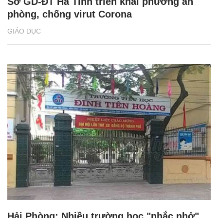
Sở GD-ĐT Hà Tĩnh triển khai phương án
phòng, chống virut Corona
GIÁO DỤC
Hải Phòng: Nhiều trường học "nhắc nhở"