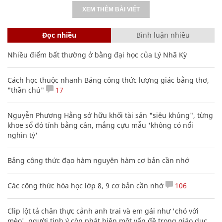
XEM THÊM BÀI VIẾT
Đọc nhiều
Bình luận nhiều
Nhiều điểm bất thường ở bằng đại học của Lý Nhã Kỳ
Cách học thuộc nhanh Bảng công thức lượng giác bằng thơ,
"thần chú"
17
Nguyễn Phương Hằng sở hữu khối tài sản "siêu khủng", từng
khoe sổ đỏ tính bằng cân, mắng cựu mẫu 'không có nổi
nghìn tỷ'
Bảng công thức đạo hàm nguyên hàm cơ bản cần nhớ
Các công thức hóa học lớp 8, 9 cơ bản cần nhớ
106
Clip lột tả chân thực cảnh anh trai và em gái như 'chó với
mèo', người tinh ý còn phát hiện một vấn đề trong giáo dục