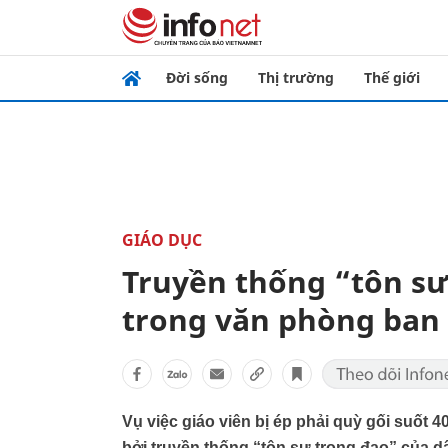
Đời sống
Thị trường
Thế giới
GIÁO DỤC
Truyền thống “tôn sư
trong văn phòng ban
Vụ việc giáo viên bị ép phải quỳ gối suốt
bởi truyền thống “tôn sư trọng đạo” của 