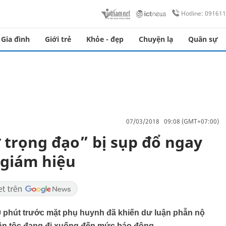
Hotline: 09161
Gia đình
Giới trẻ
Khỏe - đẹp
Chuyện lạ
Quân sự
07/03/2018 09:08 (GMT+07:00)
 trọng đạo” bị sụp đổ ngay
 giám hiệu
 40 phút trước mặt phụ huynh đã khiến dư luận phẫn nộ
dân tộc đang đi xuống đến mức báo động.