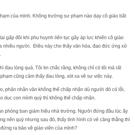
ư phạm của mình. Không trường sư phạm nào dạy cô giáo bắt
ại gấp đôi khi phụ huynh liên tục gây áp lực khiến cô giáo
ủa nhiều người. Điều này cho thấy văn hóa, đạo đức ứng xử
.
ì đau lòng quá. Tôi tin chắc rằng, không chỉ có tôi mà rất
phạm cũng cảm thấy đau lòng, xót xa về sự việc này.
ạo, phản nhân văn không thể chấp nhận dù người đó có lỗi,
giáo dục con mình quỳ thì không thể chấp nhận.
 Văn phòng ban giám hiệu nhà trường. Người đứng đầu lúc ấy
ng nên quỳ nhưng sau đó, thấy tình hình có vẻ căng thẳng thì
ng đứng ra bảo vệ giáo viên của mình?