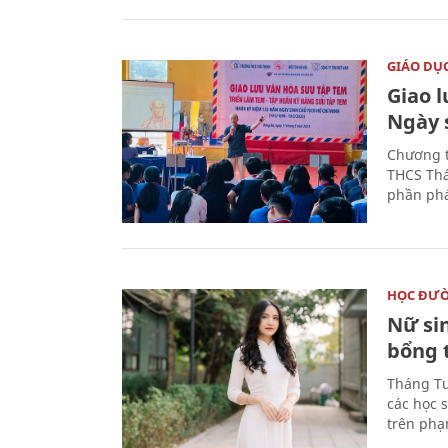
GIÁO DỤ
Giao 
Ngày 
Chương t
THCS Thá
phần phá
HỌC ĐƯ
Nữ si
bổng 
Tháng Tư
các học 
trên phạ