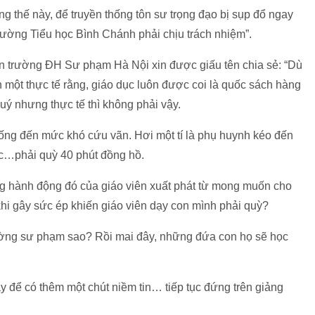
g thế này, để truyền thống tôn sư trọng đạo bị sụp đổ ngay
rường Tiểu học Bình Chánh phải chịu trách nhiệm”.
ên trường ĐH Sư phạm Hà Nội xin được giấu tên chia sẻ: “Dù
một thực tế rằng, giáo dục luôn được coi là quốc sách hàng
ý nhưng thực tế thì không phải vậy.
uống đến mức khó cứu vãn. Hơi một tí là phụ huynh kéo đến
ức…phải quỳ 40 phút đồng hồ.
ưng hành động đó của giáo viên xuất phát từ mong muốn cho
khi gây sức ép khiến giáo viên dạy con mình phải quỳ?
ường sư phạm sao? Rồi mai đây, những đứa con họ sẽ học
y để có thêm một chút niềm tin… tiếp tục đứng trên giảng