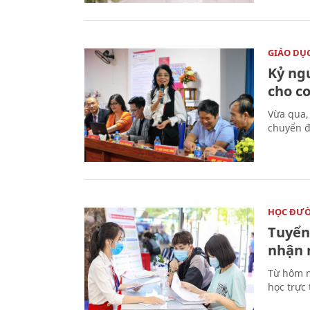
GIÁO DỤ
Kỷ ng
cho c
Vừa qua,
chuyển đ
HỌC ĐƯ
Tuyển 
nhận 
Từ hôm n
học trực