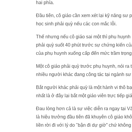
hai phía.
Đầu tiên, cô giáo cần xem xét lại kỹ năng s
học sinh phải quỳ nếu các con mắc lỗi.
Thế nhưng nếu cô giáo sai một thì phụ huynh l
phải quỳ suốt 40 phút trước sự chứng kiến c
của phụ huynh xuống cấp đến mức trầm trọng
Một cô giáo phải quỳ trước phụ huynh, nói ra th
nhiều người khác đang công tác tại ngành sư 
Bắt người khác phải quỳ là một hành vi thô b
nhất là ở đây lại bắt một giáo viên trực tiếp 
Đau lòng hơn cả là sự việc diễn ra ngay tại
là hiệu trưởng đầu tiên đã khuyên cô giáo khô
liền rời đi với lý do "bận đi dự giờ” chứ khô