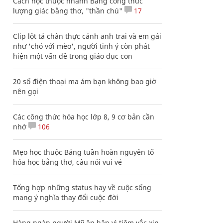
Cách học thuộc nhanh Bảng công thức
lượng giác bằng thơ, "thần chú"
17
Clip lột tả chân thực cảnh anh trai và em gái
như 'chó với mèo', người tinh ý còn phát
hiện một vấn đề trong giáo dục con
20 số điện thoại ma ám bạn không bao giờ
nên gọi
Các công thức hóa học lớp 8, 9 cơ bản cần
nhớ
106
Mẹo học thuộc Bảng tuần hoàn nguyên tố
hóa học bằng thơ, câu nói vui vẻ
Tổng hợp những status hay về cuộc sống
mang ý nghĩa thay đổi cuộc đời
Hàng ngàn người Mỹ ân hận vì tiêm vắc xin