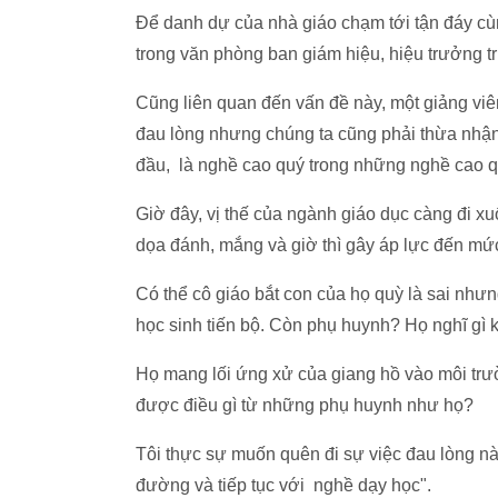
Để danh dự của nhà giáo chạm tới tận đáy cùn
trong văn phòng ban giám hiệu, hiệu trưởng t
Cũng liên quan đến vấn đề này, một giảng vi
đau lòng nhưng chúng ta cũng phải thừa nhận 
đầu, là nghề cao quý trong những nghề cao qu
Giờ đây, vị thế của ngành giáo dục càng đi x
dọa đánh, mắng và giờ thì gây áp lực đến m
Có thể cô giáo bắt con của họ quỳ là sai nh
học sinh tiến bộ. Còn phụ huynh? Họ nghĩ gì 
Họ mang lối ứng xử của giang hồ vào môi tr
được điều gì từ những phụ huynh như họ?
Tôi thực sự muốn quên đi sự việc đau lòng nà
đường và tiếp tục với nghề dạy học".