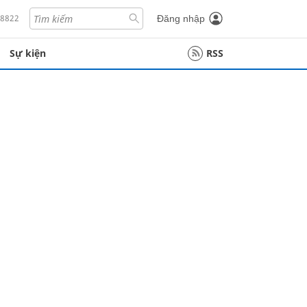
18822
Đăng nhập
Sự kiện
RSS