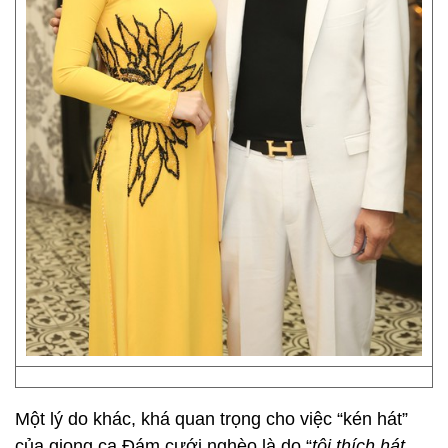
Một lý do khác, khá quan trọng cho việc “kén hát”
của giọng ca Đám cưới nghèo là do “
tôi thích hát