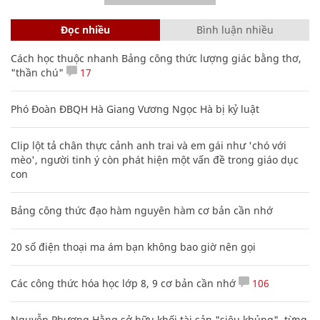
Đọc nhiều
Bình luận nhiều
Cách học thuộc nhanh Bảng công thức lượng giác bằng thơ,
"thần chú"
17
Phó Đoàn ĐBQH Hà Giang Vương Ngọc Hà bị kỷ luật
Clip lột tả chân thực cảnh anh trai và em gái như 'chó với
mèo', người tinh ý còn phát hiện một vấn đề trong giáo dục
con
Bảng công thức đạo hàm nguyên hàm cơ bản cần nhớ
20 số điện thoại ma ám bạn không bao giờ nên gọi
Các công thức hóa học lớp 8, 9 cơ bản cần nhớ
106
Nguyễn Phương Hằng sở hữu khối tài sản "siêu khủng", từng