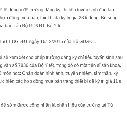
tế đồng ý để trường đăng ký chỉ tiêu tuyển sinh đào tạo
p đồng mua bán, thiết bị đã ký trị giá 23 tỉ đồng. Bổ sung
m và báo cáo Bộ GD&ĐT, Bộ Y tế.
2/2015/TT-BGDĐT ngày 16/12/2015 của Bộ GD&ĐT.
ế sẽ xem xét cho phép trường đăng ký chỉ tiêu tuyển sinh sau
 văn số 7836 của Bộ Y tế), trong đó có một tiến sĩ sản khoa,
 môn học: Chẩn đoán hình ảnh, truyền nhiễm, tâm thần, ký
ực hiện các hợp đồng mua bán trang thiết bị đã ký trị giá 11 tỉ
 để sớm được công nhận là phân hiệu của trường tại Từ