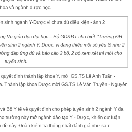
khoa và ngành dược học.
ng Vụ giáo dục đại học – Bộ GD&ĐT cho biết: “Trường ĐH
n sinh 2 ngành Y, Dược, vì đang thiếu một số yếu tố như 2
rường đáp ứng đủ và báo cáo 2 bộ, 2 bộ xem xét thì mới cho
tuyển sinh.
uyết định thành lập khoa Y, mời GS.TS Lê Anh Tuấn -
a. Thành lập khoa Dược mời GS.TS Lê Văn Truyền - Nguyên
à Bộ Y tế về quyết định cho phép tuyển sinh 2 ngành Y đa
ho trường này mở ngành đào tạo Y - Dược, khiến dư luận
n đề này. Đoàn kiểm tra thống nhất đánh giá như sau: