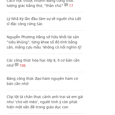
Cách học thuộc nhanh Bảng công thức
lượng giác bằng thơ, "thần chú"
17
Lý Nhã Kỳ lần đầu tâm sự về người cha Liệt
sĩ đặc công rừng Sác
Nguyễn Phương Hằng sở hữu khối tài sản
"siêu khủng", từng khoe sổ đỏ tính bằng
cân, mắng cựu mẫu 'không có nổi nghìn tỷ'
Các công thức hóa học lớp 8, 9 cơ bản cần
nhớ
106
Bảng công thức đạo hàm nguyên hàm cơ
bản cần nhớ
Clip lột tả chân thực cảnh anh trai và em gái
như 'chó với mèo', người tinh ý còn phát
hiện một vấn đề trong giáo dục con