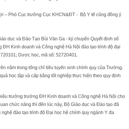
Lợi – Phó Cục trưởng Cục KHCN&ĐT - Bộ Y tế cũng đồng ý
iáo dục và Đào Tạo Bùi Văn Ga - ký chuyển Quyết định số
ĐH Kinh doanh và Công nghệ Hà Nội đào tạo trình độ đại
52720101; Dược học, mã số: 52720401.
ên nằm trong tổng chỉ tiêu tuyển sinh chính quy của Trường.
t quả học tập và cấp bằng tốt nghiệp thực hiện theo quy định
 hiệu trưởng trường ĐH Kinh doanh và Công nghệ Hà Nội cho
 quan chức năng thì đến lúc này, Bộ Giáo dục và Đào tạo đã
nghệ đào tạo trình độ Đại học hệ chính quy ngành Y đa