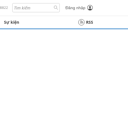
18822
Đăng nhập
Sự kiện
RSS