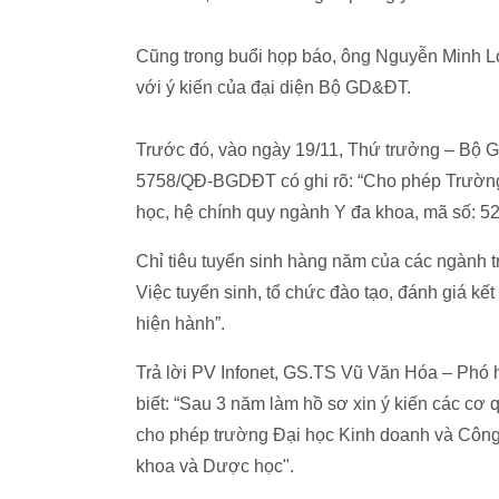
Cũng trong buổi họp báo, ông Nguyễn Minh 
với ý kiến của đại diện Bộ GD&ĐT.
Trước đó, vào ngày 19/11, Thứ trưởng – Bộ G
5758/QĐ-BGDĐT có ghi rõ: “Cho phép Trường 
học, hệ chính quy ngành Y đa khoa, mã số: 
Chỉ tiêu tuyển sinh hàng năm của các ngành tr
Việc tuyển sinh, tổ chức đào tạo, đánh giá kế
hiện hành”.
Trả lời PV Infonet, GS.TS Vũ Văn Hóa – Phó
biết: “Sau 3 năm làm hồ sơ xin ý kiến các cơ
cho phép trường Đại học Kinh doanh và Công 
khoa và Dược học".