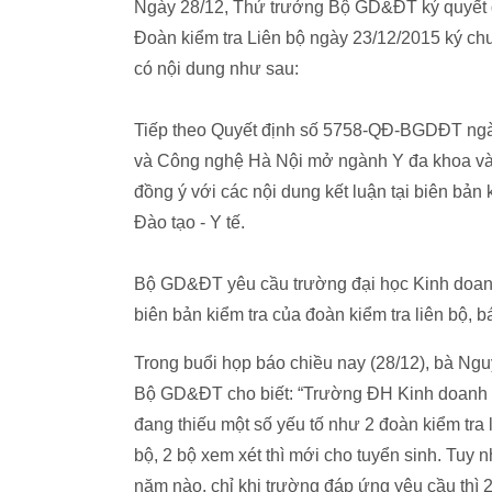
Ngày 28/12, Thứ trưởng Bộ GD&ĐT ký quyết đ
Đoàn kiểm tra Liên bộ ngày 23/12/2015 ký ch
có nội dung như sau:
Tiếp theo Quyết định số 5758-QĐ-BGDĐT ngày
và Công nghệ Hà Nội mở ngành Y đa khoa và 
đồng ý với các nội dung kết luận tại biên bản
Đào tạo - Y tế.
Bộ GD&ĐT yêu cầu trường đại học Kinh doanh
biên bản kiểm tra của đoàn kiểm tra liên bộ,
Trong buổi họp báo chiều nay (28/12), bà Ng
Bộ GD&ĐT cho biết: “Trường ĐH Kinh doanh 
đang thiếu một số yếu tố như 2 đoàn kiểm tra
bộ, 2 bộ xem xét thì mới cho tuyển sinh. Tu
năm nào, chỉ khi trường đáp ứng yêu cầu thì 