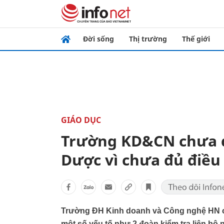
Đời sống
Thị trường
Thế giới
GIÁO DỤC
Trường KD&CN chưa đ
Dược vì chưa đủ điều
Trường ĐH Kinh doanh và Công nghệ HN ch
một số yếu tố như 2 đoàn kiểm tra liên bộ