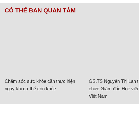
CÓ THỂ BẠN QUAN TÂM
Chăm sóc sức khỏe cần thực hiện
GS.TS Nguyễn Thị Lan ti
ngay khi cơ thể còn khỏe
chức Giám đốc Học viện
Việt Nam