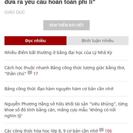
đưa ra yêu cầu hoàn toàn phi lí"
GIÁO DỤC
XEM THÊM BÀI VIẾT
Đọc nhiều
Bình luận nhiều
Nhiều điểm bất thường ở bằng đại học của Lý Nhã Kỳ
Cách học thuộc nhanh Bảng công thức lượng giác bằng thơ,
"thần chú"
17
Bảng công thức đạo hàm nguyên hàm cơ bản cần nhớ
Nguyễn Phương Hằng sở hữu khối tài sản "siêu khủng", từng
khoe sổ đỏ tính bằng cân, mắng cựu mẫu 'không có nổi
nghìn tỷ'
Các công thức hóa học lớp 8, 9 cơ bản cần nhớ
106