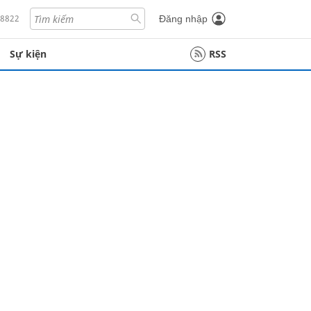
18822
Đăng nhập
Sự kiện
RSS