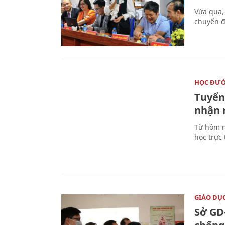
Vừa qua,
chuyển đ
HỌC ĐƯ
Tuyển 
nhận 
Từ hôm n
học trực
GIÁO DỤ
Sở GD