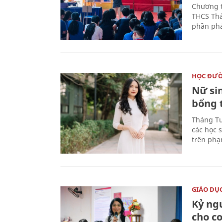
Chương t
THCS Thá
phần phá
HỌC ĐƯ
Nữ si
bổng 
Tháng Tư
các học 
trên phạ
GIÁO DỤ
Kỷ ng
cho c