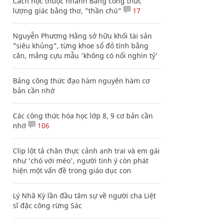
Cách học thuộc nhanh Bảng công thức
lượng giác bằng thơ, "thần chú"
17
Nguyễn Phương Hằng sở hữu khối tài sản
"siêu khủng", từng khoe sổ đỏ tính bằng
cân, mắng cựu mẫu 'không có nổi nghìn tỷ'
Bảng công thức đạo hàm nguyên hàm cơ
bản cần nhớ
Các công thức hóa học lớp 8, 9 cơ bản cần
nhớ
106
Clip lột tả chân thực cảnh anh trai và em gái
như 'chó với mèo', người tinh ý còn phát
hiện một vấn đề trong giáo dục con
Lý Nhã Kỳ lần đầu tâm sự về người cha Liệt
sĩ đặc công rừng Sác