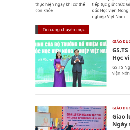
thực hiện ngay khi cơ thể
tiếp tục giữ chức 
còn khỏe
đốc Học viện Nông
nghiệp Việt Nam
Tin cùng chuyên mục
GIÁO DỤ
GS.TS
Học v
GS.TS Ng
viện Nôn
GIÁO DỤ
Giao 
Ngày 