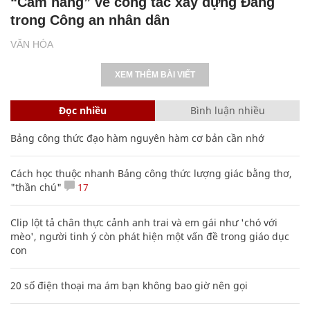
“Cẩm nang” về công tác xây dựng Đảng
trong Công an nhân dân
VĂN HÓA
XEM THÊM BÀI VIẾT
Đọc nhiều
Bình luận nhiều
Bảng công thức đạo hàm nguyên hàm cơ bản cần nhớ
Cách học thuộc nhanh Bảng công thức lượng giác bằng thơ,
"thần chú"
17
Clip lột tả chân thực cảnh anh trai và em gái như 'chó với
mèo', người tinh ý còn phát hiện một vấn đề trong giáo dục
con
20 số điện thoại ma ám bạn không bao giờ nên gọi