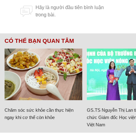
CÓ THỂ BẠN QUAN TÂM
Chăm sóc sức khỏe cần thực hiện
GS.TS Nguyễn Thị Lan ti
ngay khi cơ thể còn khỏe
chức Giám đốc Học viện
Việt Nam