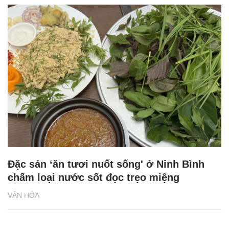
Đặc sản ‘ăn tươi nuốt sống' ở Ninh Bình
chấm loại nước sốt đọc trẹo miệng
VĂN HÓA