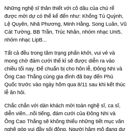
Những nghệ sĩ thân thiết với cô dâu của chú rể
được mời dự có thể kể đến như: Khổng Tú Quỳnh,
Lệ Quyên, Nhã Phương, Minh Hằng, Song Luân, Vũ
Cát Tường, BB Trần, Trúc Nhân, nhóm nhạc Uni5,
nhóm nhạc LipB...
Tất cả đều trong tâm trạng phấn khởi, vui vẻ và
mong chờ đám cưới thế kỉ sẽ được diễn ra vào
chiều tối nay. Để chuẩn bị cho hôn lễ, Đông Nhi và
Ông Cao Thắng cùng gia đình đã bay đến Phú
Quốc trước vào ngày hôm qua 8/11 sau khi kết thúc
lễ ăn hỏi.
Chắc chắn với dàn khách mời toàn nghệ sĩ, ca sĩ,
diễn viên...nổi tiếng, đám cưới của Đông Nhi và
Ông Cao Thắng sẽ không thiếu những tiết mục văn
nghệ góp vui đầy sôi động. Người hâm mộ đang dự