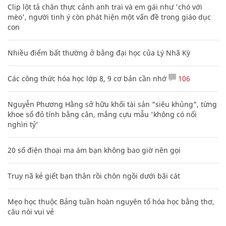
Clip lột tả chân thực cảnh anh trai và em gái như 'chó với
mèo', người tinh ý còn phát hiện một vấn đề trong giáo dục
con
Nhiều điểm bất thường ở bằng đại học của Lý Nhã Kỳ
Các công thức hóa học lớp 8, 9 cơ bản cần nhớ
106
Nguyễn Phương Hằng sở hữu khối tài sản "siêu khủng", từng
khoe sổ đỏ tính bằng cân, mắng cựu mẫu 'không có nổi
nghìn tỷ'
20 số điện thoại ma ám bạn không bao giờ nên gọi
Truy nã kẻ giết bạn thân rồi chôn ngồi dưới bãi cát
Mẹo học thuộc Bảng tuần hoàn nguyên tố hóa học bằng thơ,
câu nói vui vẻ