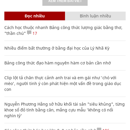
XEM THÊM BÀI VIẾT
Đọc nhiều
Bình luận nhiều
Cách học thuộc nhanh Bảng công thức lượng giác bằng thơ,
"thần chú"
17
Nhiều điểm bất thường ở bằng đại học của Lý Nhã Kỳ
Bảng công thức đạo hàm nguyên hàm cơ bản cần nhớ
Clip lột tả chân thực cảnh anh trai và em gái như 'chó với
mèo', người tinh ý còn phát hiện một vấn đề trong giáo dục
con
Nguyễn Phương Hằng sở hữu khối tài sản "siêu khủng", từng
khoe sổ đỏ tính bằng cân, mắng cựu mẫu 'không có nổi
nghìn tỷ'