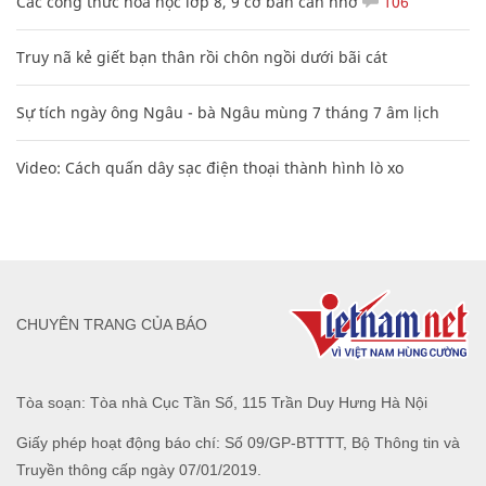
Các công thức hóa học lớp 8, 9 cơ bản cần nhớ
106
Truy nã kẻ giết bạn thân rồi chôn ngồi dưới bãi cát
Sự tích ngày ông Ngâu - bà Ngâu mùng 7 tháng 7 âm lịch
Video: Cách quấn dây sạc điện thoại thành hình lò xo
CHUYÊN TRANG CỦA BÁO
Tòa soạn: Tòa nhà Cục Tần Số, 115 Trần Duy Hưng Hà Nội
Giấy phép hoạt động báo chí: Số 09/GP-BTTTT, Bộ Thông tin và
Truyền thông cấp ngày 07/01/2019.