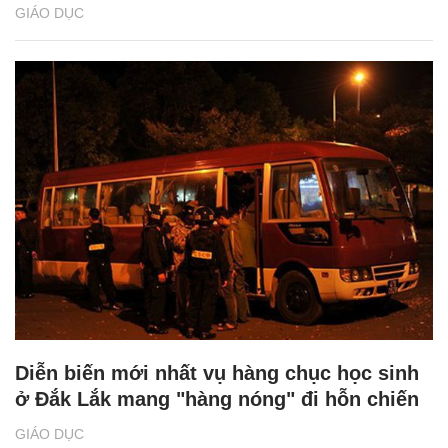
GIÁO DỤC
Diễn biến mới nhất vụ hàng chục học sinh
ở Đắk Lắk mang "hàng nóng" đi hỗn chiến
GIÁO DỤC