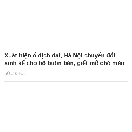
Xuất hiện ổ dịch dại, Hà Nội chuyển đổi
sinh kế cho hộ buôn bán, giết mổ chó mèo
SỨC KHỎE