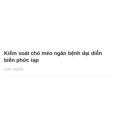
Kiểm soát chó mèo ngăn bệnh dại diễn
biến phức tạp
SỨC KHỎE