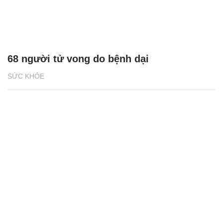
68 người tử vong do bệnh dại
SỨC KHỎE