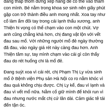
đang thấp thỏm đứng xếp hàng để có thể vào thăm
con mình. Bé nằm trong khoa sơ sinh nên giây phút
gặp con trở thành điều anh mong nhất. Xoa tay như
cố làm ấm đôi tay trong cái lạnh thấu xương, anh
Thiện hi vọng có thể chạm vào con một chút. Vợ
anh cũng chẳng khá hơn, chị đang vật lộn với vết
đau sau mổ. Với những người mổ đẻ ngày thường
đã đau, vào ngày giá rét này càng đau hơn. Anh
Thiện tâm sự, tay mình chạm vào cái gì còn thấy
đau do rét huống chi là mổ đẻ.
Đang suýt xoa vì cái rét, chị Phạm Thị Ly vừa sinh
mổ ở Bệnh viện Phụ sản Hà Nội co ro nằm khóc vì
đau quá không chịu được. Chị Ly kể, đau vì lạnh và
đau vì vết mổ nữa. Nằm cố giữ mình để khỏi run vì
đau nhưng nước mắt chị cứ lăn dài. Cảm giác tê tái
đến tận óc.