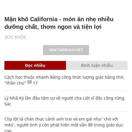
Mận khô California - món ăn nhẹ nhiều
dưỡng chất, thơm ngon và tiện lợi
SỨC KHỎE
XEM THÊM BÀI VIẾT
Đọc nhiều
Bình luận nhiều
Cách học thuộc nhanh Bảng công thức lượng giác bằng thơ,
"thần chú"
17
Lý Nhã Kỳ lần đầu tâm sự về người cha Liệt sĩ đặc công rừng
Sác
Clip lột tả chân thực cảnh anh trai và em gái như 'chó với
mèo', người tinh ý còn phát hiện một vấn đề trong giáo dục
con