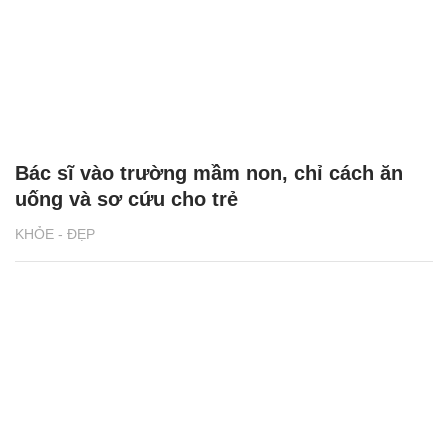
Bác sĩ vào trường mầm non, chỉ cách ăn
uống và sơ cứu cho trẻ
KHỎE - ĐẸP