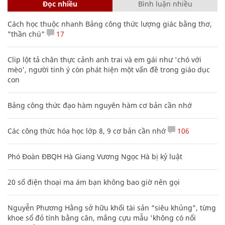
Đọc nhiều
Bình luận nhiều
Cách học thuộc nhanh Bảng công thức lượng giác bằng thơ,
"thần chú"
17
Clip lột tả chân thực cảnh anh trai và em gái như 'chó với
mèo', người tinh ý còn phát hiện một vấn đề trong giáo dục
con
Bảng công thức đạo hàm nguyên hàm cơ bản cần nhớ
Các công thức hóa học lớp 8, 9 cơ bản cần nhớ
106
Phó Đoàn ĐBQH Hà Giang Vương Ngọc Hà bị kỷ luật
20 số điện thoại ma ám bạn không bao giờ nên gọi
Nguyễn Phương Hằng sở hữu khối tài sản "siêu khủng", từng
khoe sổ đỏ tính bằng cân, mắng cựu mẫu 'không có nổi