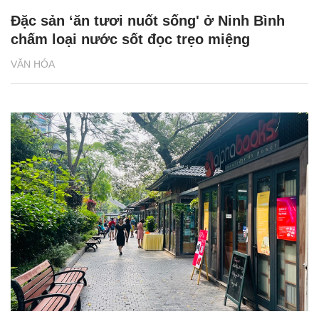
Đặc sản ‘ăn tươi nuốt sống' ở Ninh Bình
chấm loại nước sốt đọc trẹo miệng
VĂN HÓA