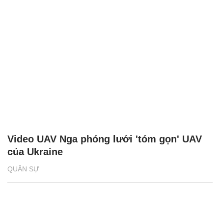
Video UAV Nga phóng lưới 'tóm gọn' UAV
của Ukraine
QUÂN SỰ