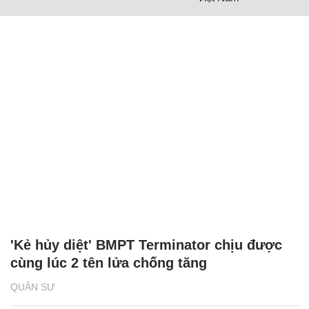
'Kẻ hủy diệt' BMPT Terminator chịu được
cùng lúc 2 tên lửa chống tăng
QUÂN SỰ