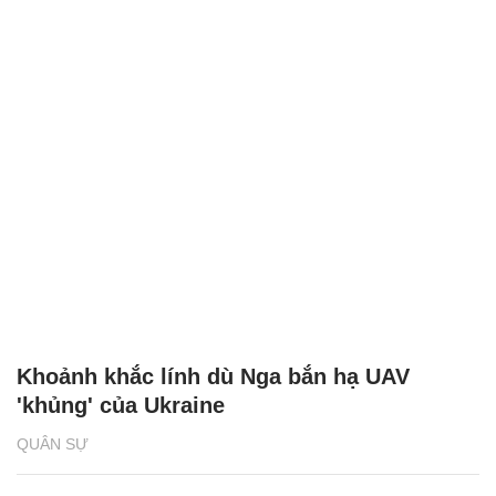
Khoảnh khắc lính dù Nga bắn hạ UAV
'khủng' của Ukraine
QUÂN SỰ