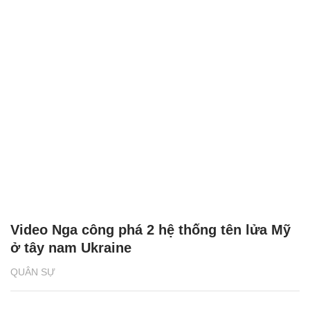
Video Nga công phá 2 hệ thống tên lửa Mỹ
ở tây nam Ukraine
QUÂN SỰ