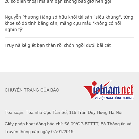
20 số điện thoại ma ám bạn không bao giờ nên gọi
Nguyễn Phương Hằng sở hữu khối tài sản "siêu khủng", từng
khoe sổ đỏ tính bằng cân, mắng cựu mẫu 'không có nổi
nghìn tỷ'
Truy nã kẻ giết bạn thân rồi chôn ngồi dưới bãi cát
CHUYÊN TRANG CỦA BÁO
Tòa soạn: Tòa nhà Cục Tần Số, 115 Trần Duy Hưng Hà Nội
Giấy phép hoạt động báo chí: Số 09/GP-BTTTT, Bộ Thông tin và
Truyền thông cấp ngày 07/01/2019.