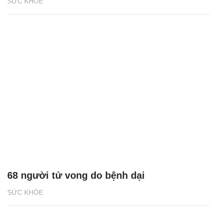
SỨC KHỎE
68 người tử vong do bệnh dại
SỨC KHỎE