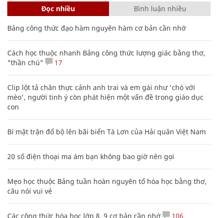
Đọc nhiều
Bình luận nhiều
Bảng công thức đạo hàm nguyên hàm cơ bản cần nhớ
Cách học thuộc nhanh Bảng công thức lượng giác bằng thơ,
"thần chú"
17
Clip lột tả chân thực cảnh anh trai và em gái như 'chó với
mèo', người tinh ý còn phát hiện một vấn đề trong giáo dục
con
Bí mật trận đổ bộ lên bãi biển Tà Lơn của Hải quân Việt Nam
20 số điện thoại ma ám bạn không bao giờ nên gọi
Mẹo học thuộc Bảng tuần hoàn nguyên tố hóa học bằng thơ,
câu nói vui vẻ
Các công thức hóa học lớp 8, 9 cơ bản cần nhớ
106