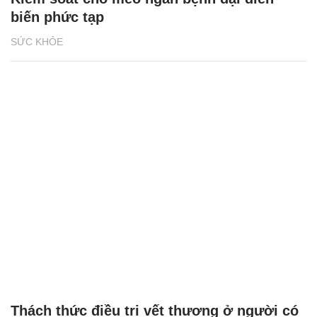
biến phức tạp
SỨC KHỎE
Thách thức điều trị vết thương ở người có