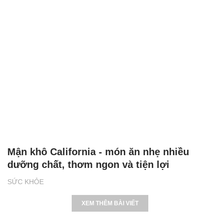
Mận khô California - món ăn nhẹ nhiều
dưỡng chất, thơm ngon và tiện lợi
SỨC KHỎE
XEM THÊM BÀI VIẾT