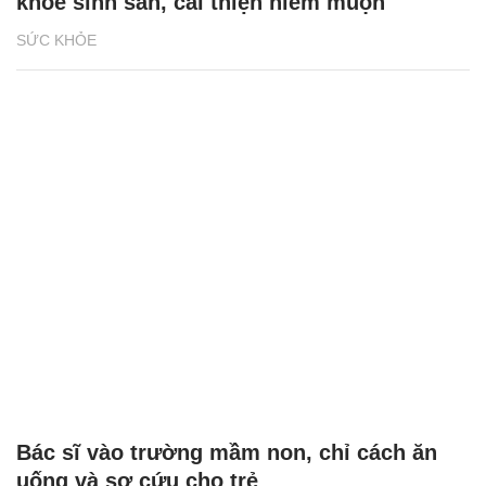
khỏe sinh sản, cải thiện hiếm muộn
SỨC KHỎE
Bác sĩ vào trường mầm non, chỉ cách ăn
uống và sơ cứu cho trẻ