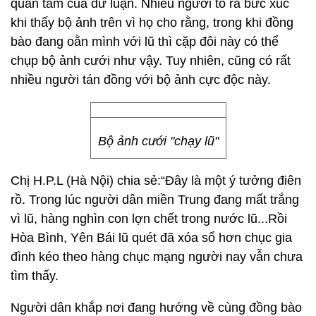
quan tâm của dư luận. Nhiều người tỏ ra bức xúc
khi thấy bộ ảnh trên vì họ cho rằng, trong khi đồng
bào đang oằn mình với lũ thì cặp đôi này có thể
chụp bộ ảnh cưới như vậy. Tuy nhiên, cũng có rất
nhiều người tán đồng với bộ ảnh cực độc này.
Bộ ảnh cưới "chạy lũ"
Chị H.P.L (Hà Nội) chia sẻ:“Đây là một ý tưởng điên
rồ. Trong lúc người dân miền Trung đang mất trắng
vì lũ, hàng nghìn con lợn chết trong nước lũ...Rồi
Hòa Bình, Yên Bái lũ quét đã xóa sổ hơn chục gia
đình kéo theo hàng chục mạng người nay vẫn chưa
tìm thấy.
Người dân khắp nơi đang hướng về cùng đồng bào