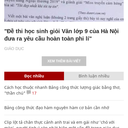
"Đề thi học sinh giỏi Văn lớp 9 của Hà Nội
đưa ra yêu cầu hoàn toàn phi lí"
GIÁO DỤC
XEM THÊM BÀI VIẾT
Đọc nhiều
Bình luận nhiều
Cách học thuộc nhanh Bảng công thức lượng giác bằng thơ,
"thần chú"
17
Bảng công thức đạo hàm nguyên hàm cơ bản cần nhớ
Clip lột tả chân thực cảnh anh trai và em gái như 'chó với
mèo', người tinh ý còn phát hiện một vấn đề trong giáo dục