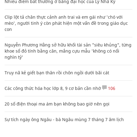
Nhiều điểm bất thường ở bằng đại học của Lý Nhã Kỳ
Clip lột tả chân thực cảnh anh trai và em gái như 'chó với
mèo', người tinh ý còn phát hiện một vấn đề trong giáo dục
con
Nguyễn Phương Hằng sở hữu khối tài sản "siêu khủng", từng
khoe sổ đỏ tính bằng cân, mắng cựu mẫu 'không có nổi
nghìn tỷ'
Truy nã kẻ giết bạn thân rồi chôn ngồi dưới bãi cát
Các công thức hóa học lớp 8, 9 cơ bản cần nhớ
106
20 số điện thoại ma ám bạn không bao giờ nên gọi
Sự tích ngày ông Ngâu - bà Ngâu mùng 7 tháng 7 âm lịch