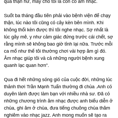
quả thận hư, may cho tôi là còn có âm nhạc.
Suốt ba tháng đầu tiên phải vào bệnh viện để chạy
thận, lúc nào tôi cũng có cây kèn bên mình. Khi
không thổi kèn được thì tôi nghe nhạc. Sợ nhất là
lúc gây mê, y như cảm giác đứng trước cái chết, sợ
rằng mình sẽ không bao giờ tỉnh lại nữa. Trước mỗi
ca mổ như thế tôi thường chơi vài hợp âm gì đó.
Âm nhạc giúp tôi và cả những người bệnh xung
quanh lạc quan hơn”.
Qua đi hết những sóng gió của cuộc đời, những lúc
thảnh thơi Trần Mạnh Tuấn thường đi chùa .Anh có
duyên lành được làm bạn với nhiều nhà sư. Đã có
những chương trình âm nhạc được anh biểu diễn ở
chùa, ghi âm ở chùa, đưa tiếng chuông chùa thâm
nghiêm vào nhạc jazz. Anh mong muốn sẽ tạo ra