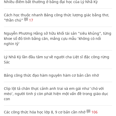
Nhiều điểm bất thường ở bằng đại học của Lý Nhã Kỳ
Cách học thuộc nhanh Bảng công thức lượng giác bằng thơ,
"thần chú"
17
Nguyễn Phương Hằng sở hữu khối tài sản "siêu khủng", từng
khoe sổ đỏ tính bằng cân, mắng cựu mẫu 'không có nổi
nghìn tỷ'
Lý Nhã Kỳ lần đầu tâm sự về người cha Liệt sĩ đặc công rừng
Sác
Bảng công thức đạo hàm nguyên hàm cơ bản cần nhớ
Clip lột tả chân thực cảnh anh trai và em gái như 'chó với
mèo', người tinh ý còn phát hiện một vấn đề trong giáo dục
con
Các công thức hóa học lớp 8, 9 cơ bản cần nhớ
106