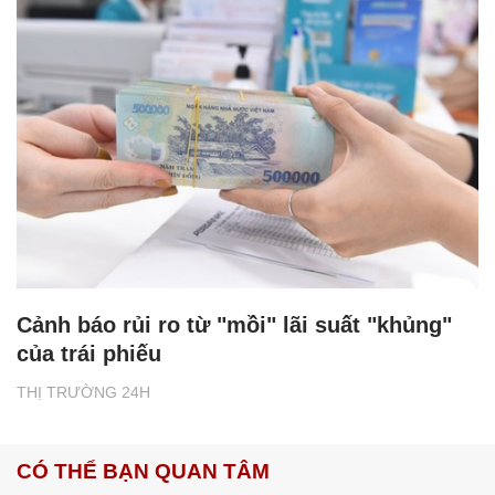
Cảnh báo rủi ro từ "mồi" lãi suất "khủng"
của trái phiếu
THỊ TRƯỜNG 24H
CÓ THỂ BẠN QUAN TÂM