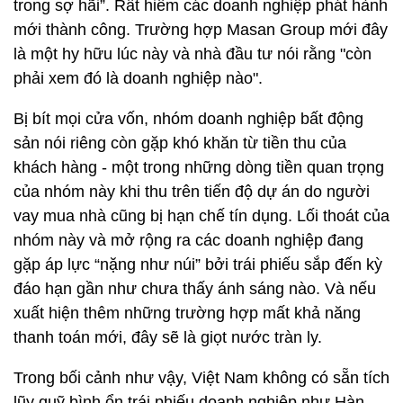
trong sợ hãi”. Rất hiếm các doanh nghiệp phát hành
mới thành công. Trường hợp Masan Group mới đây
là một hy hữu lúc này và nhà đầu tư nói rằng "còn
phải xem đó là doanh nghiệp nào".
Bị bít mọi cửa vốn, nhóm doanh nghiệp bất động
sản nói riêng còn gặp khó khăn từ tiền thu của
khách hàng - một trong những dòng tiền quan trọng
của nhóm này khi thu trên tiến độ dự án do người
vay mua nhà cũng bị hạn chế tín dụng. Lối thoát của
nhóm này và mở rộng ra các doanh nghiệp đang
gặp áp lực “nặng như núi” bởi trái phiếu sắp đến kỳ
đáo hạn gần như chưa thấy ánh sáng nào. Và nếu
xuất hiện thêm những trường hợp mất khả năng
thanh toán mới, đây sẽ là giọt nước tràn ly.
Trong bối cảnh như vậy, Việt Nam không có sẵn tích
lũy quỹ bình ổn trái phiếu doanh nghiệp như Hàn