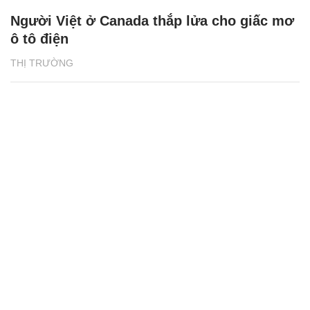
Người Việt ở Canada thắp lửa cho giấc mơ
ô tô điện
THỊ TRƯỜNG