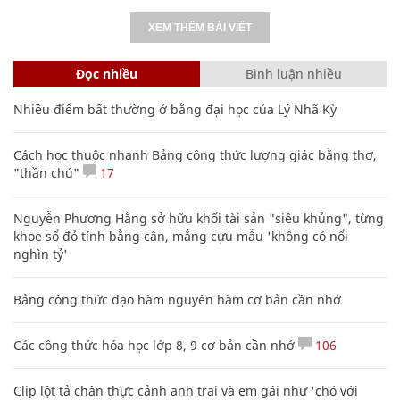
XEM THÊM BÀI VIẾT
Đọc nhiều
Bình luận nhiều
Nhiều điểm bất thường ở bằng đại học của Lý Nhã Kỳ
Cách học thuộc nhanh Bảng công thức lượng giác bằng thơ,
"thần chú"
17
Nguyễn Phương Hằng sở hữu khối tài sản "siêu khủng", từng
khoe sổ đỏ tính bằng cân, mắng cựu mẫu 'không có nổi
nghìn tỷ'
Bảng công thức đạo hàm nguyên hàm cơ bản cần nhớ
Các công thức hóa học lớp 8, 9 cơ bản cần nhớ
106
Clip lột tả chân thực cảnh anh trai và em gái như 'chó với