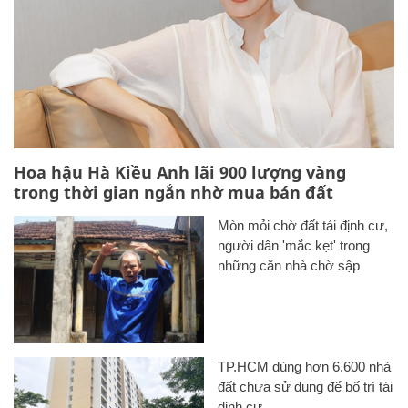
Hoa hậu Hà Kiều Anh lãi 900 lượng vàng
trong thời gian ngắn nhờ mua bán đất
Mòn mỏi chờ đất tái định cư,
người dân 'mắc kẹt' trong
những căn nhà chờ sập
TP.HCM dùng hơn 6.600 nhà
đất chưa sử dụng để bố trí tái
định cư