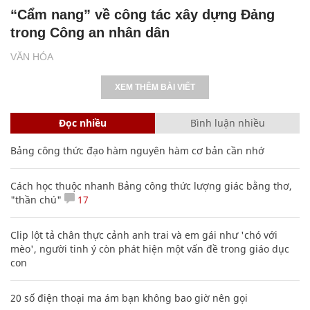
“Cẩm nang” về công tác xây dựng Đảng
trong Công an nhân dân
VĂN HÓA
XEM THÊM BÀI VIẾT
Đọc nhiều
Bình luận nhiều
Bảng công thức đạo hàm nguyên hàm cơ bản cần nhớ
Cách học thuộc nhanh Bảng công thức lượng giác bằng thơ,
"thần chú"
17
Clip lột tả chân thực cảnh anh trai và em gái như 'chó với
mèo', người tinh ý còn phát hiện một vấn đề trong giáo dục
con
20 số điện thoại ma ám bạn không bao giờ nên gọi