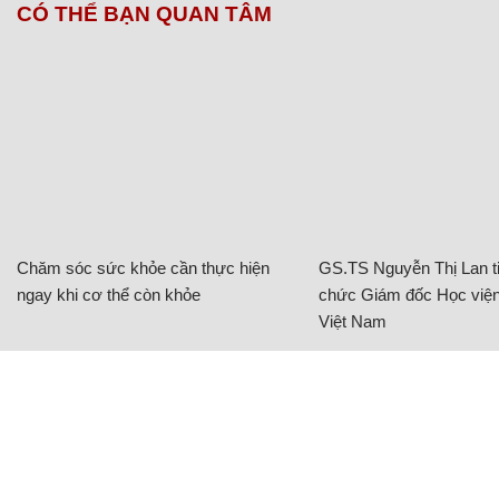
CÓ THỂ BẠN QUAN TÂM
Chăm sóc sức khỏe cần thực hiện
GS.TS Nguyễn Thị Lan ti
ngay khi cơ thể còn khỏe
chức Giám đốc Học viện
Việt Nam