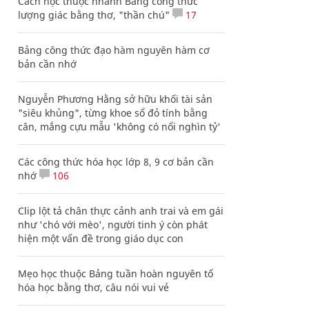
Cách học thuộc nhanh Bảng công thức
lượng giác bằng thơ, "thần chú"
17
Bảng công thức đạo hàm nguyên hàm cơ
bản cần nhớ
Nguyễn Phương Hằng sở hữu khối tài sản
"siêu khủng", từng khoe sổ đỏ tính bằng
cân, mắng cựu mẫu 'không có nổi nghìn tỷ'
Các công thức hóa học lớp 8, 9 cơ bản cần
nhớ
106
Clip lột tả chân thực cảnh anh trai và em gái
như 'chó với mèo', người tinh ý còn phát
hiện một vấn đề trong giáo dục con
Mẹo học thuộc Bảng tuần hoàn nguyên tố
hóa học bằng thơ, câu nói vui vẻ