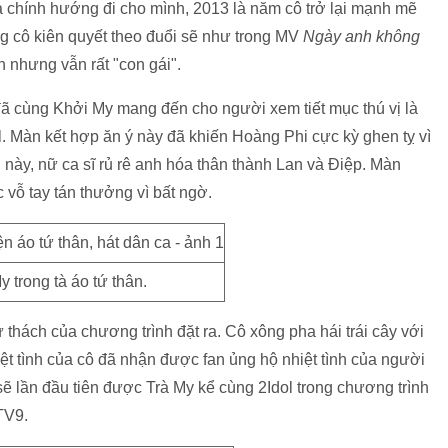
ra chính hướng đi cho mình, 2013 là năm cô trở lại mạnh mẽ
g cô kiên quyết theo đuổi sẽ như trong MV
Ngày anh không
n nhưng vẫn rất "con gái".
đã cùng Khởi My mang đến cho người xem tiết mục thú vị là
l. Màn kết hợp ăn ý này đã khiến Hoàng Phi cực kỳ ghen tỵ vì
C này, nữ ca sĩ rủ rê anh hóa thân thành Lan và Điệp. Màn
 vỗ tay tán thưởng vì bất ngờ.
y trong tà áo tứ thân.
 thách của chương trình đặt ra. Cô xông pha hái trái cây với
hiệt tình của cô đã nhận được fan ủng hộ nhiệt tình của người
ẽ lần đầu tiên được Trà My kể cùng 2Idol trong chương trình
TV9.