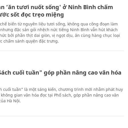
ản ‘ăn tươi nuốt sống' ở Ninh Bình chấm
nước sốt đọc trẹo miệng
chế biến từ nguyên liệu tươi sống, không qua công đoạn làm
 nhưng đặc sản gỏi nhệch nức tiếng Ninh Bình vẫn hút khách
ức bởi phần thịt dai giòn, vị ngọt dịu, ăn cùng hàng chục loại
ớc chấm sánh quyện đặc trưng.
Sách cuối tuần" góp phần nâng cao văn hóa
h cuối tuần” là một sáng kiến, chương trình mới nhằm phát huy
 không gian văn hóa đọc tại Phố sách, góp phần nâng cao văn
của Hà Nội.