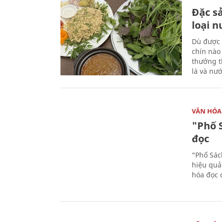
Đặc s
loại 
Dù được 
chín nào
thưởng th
lá và nư
VĂN HÓA
"Phố 
đọc
“Phố Sác
hiệu quả
hóa đọc 