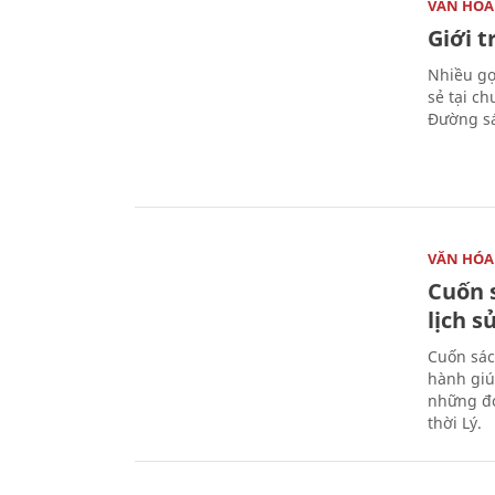
VĂN HÓA
Giới 
Nhiều gợi
sẻ tại c
Đường sá
VĂN HÓA
Cuốn s
lịch s
Cuốn sác
hành giú
những đó
thời Lý.