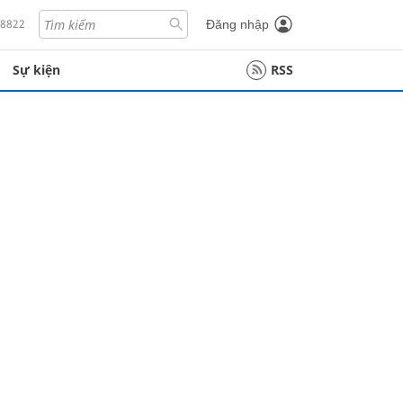
18822
Đăng nhập
Sự kiện
RSS