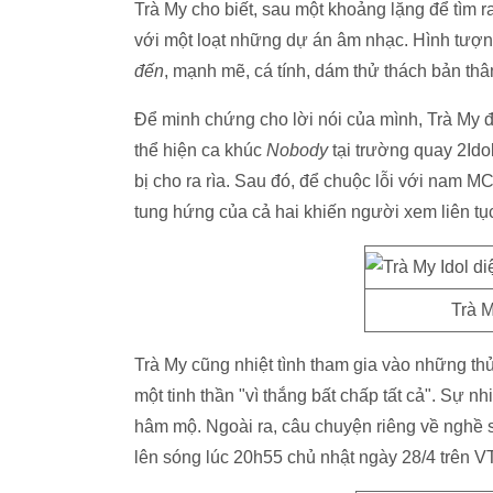
Trà My cho biết, sau một khoảng lặng để tìm 
với một loạt những dự án âm nhạc. Hình tượn
đến
, mạnh mẽ, cá tính, dám thử thách bản thâ
Để minh chứng cho lời nói của mình, Trà My 
thể hiện ca khúc
Nobody
tại trường quay 2Ido
bị cho ra rìa. Sau đó, để chuộc lỗi với nam M
tung hứng của cả hai khiến người xem liên tục
Trà M
Trà My cũng nhiệt tình tham gia vào những thử
một tinh thần "vì thắng bất chấp tất cả". Sự n
hâm mộ. Ngoài ra, câu chuyện riêng về nghề s
lên sóng lúc 20h55 chủ nhật ngày 28/4 trên V