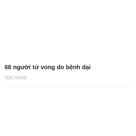
68 người tử vong do bệnh dại
SỨC KHỎE