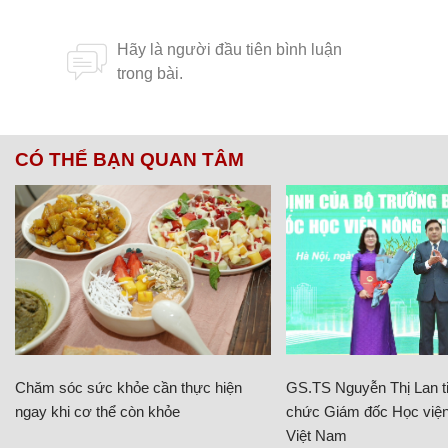
CÓ THỂ BẠN QUAN TÂM
Chăm sóc sức khỏe cần thực hiện
GS.TS Nguyễn Thị Lan ti
ngay khi cơ thể còn khỏe
chức Giám đốc Học viện
Việt Nam