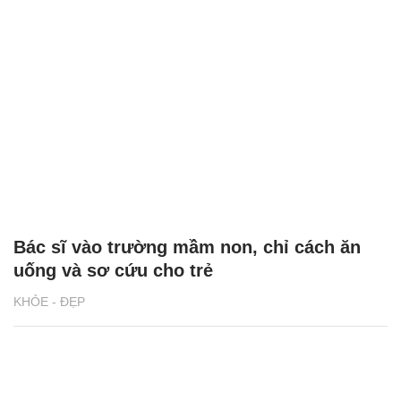
Bác sĩ vào trường mầm non, chỉ cách ăn
uống và sơ cứu cho trẻ
KHỎE - ĐẸP