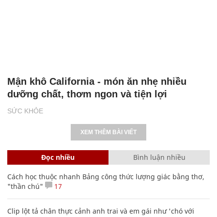
Mận khô California - món ăn nhẹ nhiều
dưỡng chất, thơm ngon và tiện lợi
SỨC KHỎE
XEM THÊM BÀI VIẾT
Đọc nhiều
Bình luận nhiều
Cách học thuộc nhanh Bảng công thức lượng giác bằng thơ,
"thần chú"
17
Clip lột tả chân thực cảnh anh trai và em gái như 'chó với