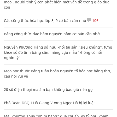
mèo', người tinh ý còn phát hiện một vấn đề trong giáo dục
con
Các công thức hóa học lớp 8, 9 cơ bản cần nhớ
106
Bảng công thức đạo hàm nguyên hàm cơ bản cần nhớ
Nguyễn Phương Hằng sở hữu khối tài sản "siêu khủng", từng
khoe sổ đỏ tính bằng cân, mắng cựu mẫu 'không có nổi
nghìn tỷ'
Mẹo học thuộc Bảng tuần hoàn nguyên tố hóa học bằng thơ,
câu nói vui vẻ
20 số điện thoại ma ám bạn không bao giờ nên gọi
Phó Đoàn ĐBQH Hà Giang Vương Ngọc Hà bị kỷ luật
Mai Phương Thúy "phím hàng" quá chuẩn, vợ tỷ phú Phạm