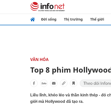
Đời sống
Thị trường
Thế giới
VĂN HÓA
Top 8 phim Hollywood
Liều lĩnh, khéo léo và thần kinh thép - đó 
giới mà Hollywood đã tạo ra.