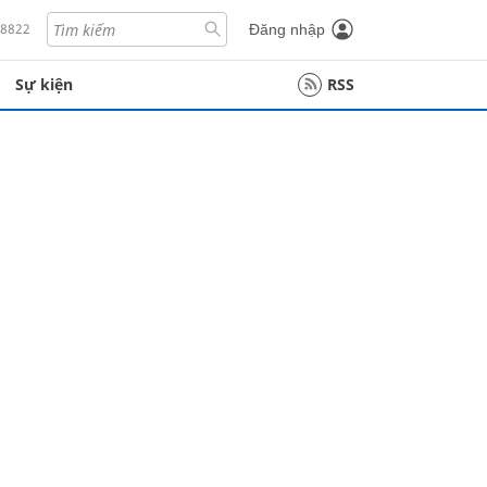
18822
Đăng nhập
Sự kiện
RSS