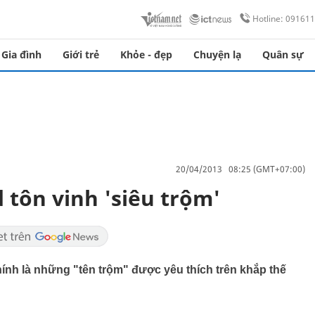
Hotline: 09161
Gia đình
Giới trẻ
Khỏe - đẹp
Chuyện lạ
Quân sự
20/04/2013 08:25 (GMT+07:00)
 tôn vinh 'siêu trộm'
chính là những "tên trộm" được yêu thích trên khắp thế