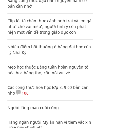
Bảng công thức đạo hàm nguyên hàm cơ
bản cần nhớ
Clip lột tả chân thực cảnh anh trai và em gái
như 'chó với mèo', người tinh ý còn phát
hiện một vấn đề trong giáo dục con
Nhiều điểm bất thường ở bằng đại học của
Lý Nhã Kỳ
Mẹo học thuộc Bảng tuần hoàn nguyên tố
hóa học bằng thơ, câu nói vui vẻ
Các công thức hóa học lớp 8, 9 cơ bản cần
nhớ
106
Người lãng mạn cuối cùng
Hàng ngàn người Mỹ ân hận vì tiêm vắc xin
HPV: Bác sĩ nói gì?