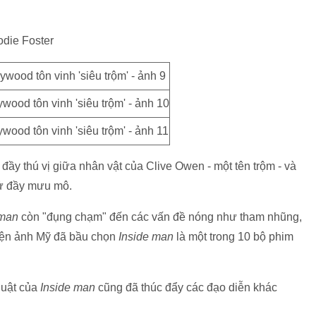
odie Foster
ầy thú vị giữa nhân vật của Clive Owen - một tên trộm - và
tử đầy mưu mô.
 man
còn "đụng chạm" đến các vấn đề nóng như tham nhũng,
điện ảnh Mỹ đã bầu chọn
Inside man
là một trong 10 bộ phim
huật của
Inside man
cũng đã thúc đẩy các đạo diễn khác
.