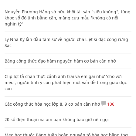
Nguyễn Phương Hằng sở hữu khối tài sản "siêu khủng", từng
khoe sổ đỏ tính bằng cân, mắng cựu mẫu 'không có nổi
nghìn tỷ'
Lý Nhã Kỳ lần đầu tâm sự về người cha Liệt sĩ đặc công rừng
Sác
Bảng công thức đạo hàm nguyên hàm cơ bản cần nhớ
Clip lột tả chân thực cảnh anh trai và em gái như 'chó với
mèo', người tinh ý còn phát hiện một vấn đề trong giáo dục
con
Các công thức hóa học lớp 8, 9 cơ bản cần nhớ
106
20 số điện thoại ma ám bạn không bao giờ nên gọi
Mẹo học thuộc Bảng tuần hoàn nguyên tố hóa học bằng thơ,